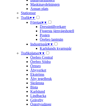
Banavdelningen
Maskinavdelningen
Annan plats
Stationsur
Trafik
▾
▾
Företag
▾
▾
Dressintillverkare
Fjugesta järnvägshotell
Posten
Örebro lantmän
Industrispår
▾
▾
Karlslunds kvarnspår
Trafikplatser
▾
▾
Örebro Central
Örebro Södra
Örnsro
Åbyverket
Ekströms
Åby tegelbruk
Skråmsta
Bista
Karlslund
Lindbacka
Gräveby
Östertysslinge