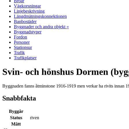
Broar
Vägkorsningar
Linjebeskrivning
Längdmätningskonnektionen
Banbostäder
Byggnader och andra objekt «
Byggnadstyper
Fordon
Personer
Stationsur
Trafik
Trafikplatser
Svin- och hönshus Dormen (by
Byggnaden fanns åtminstone 1916-1919 men verkar ha rivits innan 1
Snabbfakta
Byggår
Status
riven
Mått