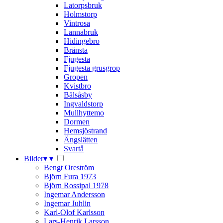
Latorpsbruk
Holmstorp
Vintrosa
Lannabruk
Hidingebro
Brånsta
Fjugesta
Fjugesta grusgrop
Gropen
Kvistbro
Bälsåsby
Ingvaldstorp
Mullhyttemo
Dormen
Hemsjöstrand
Ängslätten
Svartå
Bilder
▾
▾
Bengt Oreström
Björn Fura 1973
Björn Rossipal 1978
Ingemar Andersson
Ingemar Juhlin
Karl-Olof Karlsson
Lars-Henrik Larsson