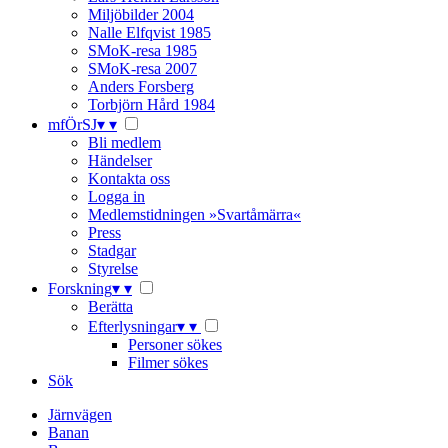
Miljöbilder 2004
Nalle Elfqvist 1985
SMoK-resa 1985
SMoK-resa 2007
Anders Forsberg
Torbjörn Hård 1984
mfÖrSJ
▾
▾
Bli medlem
Händelser
Kontakta oss
Logga in
Medlemstidningen »Svartåmärra«
Press
Stadgar
Styrelse
Forskning
▾
▾
Berätta
Efterlysningar
▾
▾
Personer sökes
Filmer sökes
Sök
Järnvägen
Banan