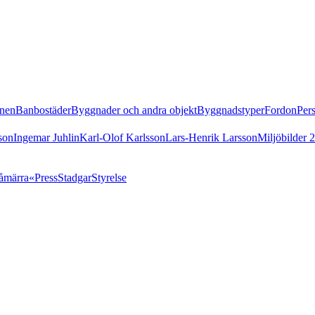
nen
Banbostäder
Byggnader och andra objekt
Byggnadstyper
Fordon
Per
son
Ingemar Juhlin
Karl-Olof Karlsson
Lars-Henrik Larsson
Miljöbilder 
åmärra«
Press
Stadgar
Styrelse