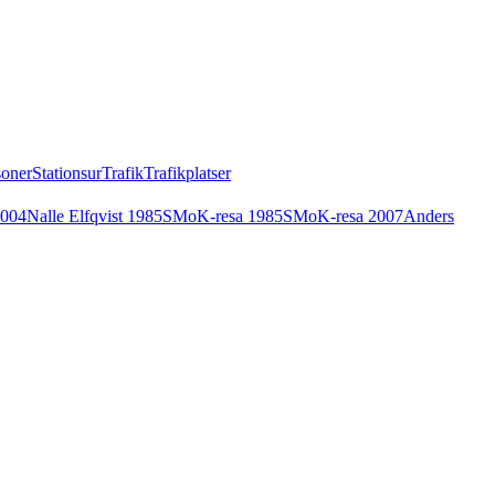
soner
Stationsur
Trafik
Trafikplatser
2004
Nalle Elfqvist 1985
SMoK-resa 1985
SMoK-resa 2007
Anders