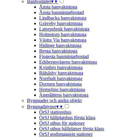
Banbostäder
▾
▾
Ånsta banvaktstuga
Ånsta banmästarbostad
Lindbacka banvaktstuga
Gräveby banvaktstuga
Latorpsbruk banvaktstuga
Holmstorp banvaktstuga
Västra Via banvaktstuga
Hidinge banvaktstuga
Berga banvaktstuga
Fjugesta banmästarbostad
Edsbergsvägens banvaktstuga
Kvistbro banvaktstuga
Bälsåsby banvaktstuga
Norrhult banvaktstuga
Dormen banvaktstuga
Hemsjöns banvaktstuga
Ängslättens banvaktstuga
Byggnader och andra objekt
Byggnadstyper
▾
▾
ÖrSJ stationshus
ÖrSJ hållplatshus första klass
ÖrSJ uthus för stationer
ÖrSJ uthus hållplatser första klass
ÖrSJ godsmagasin stationer