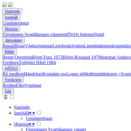
Startsida
Innehåll
Uppdateringar
Historia
Föreningen Svartåbanans vänner
mfÖrSJs historia
Nutid
Järnvägen
Banan
Broar
Vägkorsningar
Linjebeskrivning
Längdmätningskonnektio
Bilder
Bengt Oreström
Björn Fura 1973
Björn Rossipal 1978
Ingemar Anders
Forsberg
Torbjörn Hård 1984
mfÖrSJ
Bli medlem
Händelser
Kontakta oss
Logga in
Medlemstidningen »Svart
Forskning
Berätta
Efterlysningar
Sök
☰
Startsida
Innehåll
▾
▾
Uppdateringar
Historia
▾
▾
Föreningen Svartåbanans vänner