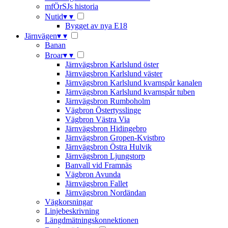
mfÖrSJs historia
Nutid
▾
▾
Bygget av nya E18
Järnvägen
▾
▾
Banan
Broar
▾
▾
Järnvägsbron Karlslund öster
Järnvägsbron Karlslund väster
Järnvägsbron Karlslund kvarnspår kanalen
Järnvägsbron Karlslund kvarnspår tuben
Järnvägsbron Rumboholm
Vägbron Östertysslinge
Vägbron Västra Via
Järnvägsbron Hidingebro
Järnvägsbron Gropen-Kvistbro
Järnvägsbron Östra Hulvik
Järnvägsbron Ljungstorp
Banvall vid Framnäs
Vägbron Avunda
Järnvägsbron Fallet
Järnvägsbron Nordändan
Vägkorsningar
Linjebeskrivning
Längdmätningskonnektionen