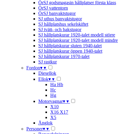
ÖrSJ godsmagasin hållplatser första klass
ÖrSJ vattentorn
ÖrSJ banvaktstugor
SJ uthus banvaktstugor
SJ hållplatshus sekelskiftet
SJ tvätt- och bakstugor
SJ hållplatskurar 1920-talet modell större
SJ hållplatskurar 1920-talet modell mindre
SJ hållplatskurar sluten 1940-talet
SJ hållplatskurar öppen 1940-talet
SJ hållplatskurar 1970-talet
SJ rastkur
Fordon
▾
▾
Diesellok
Ellok
▾
▾
Ha Hb
Hc
Hg
Motorvagnar
▾
▾
X10
X16 X17
X5
Ånglok
Personer
▾
▾