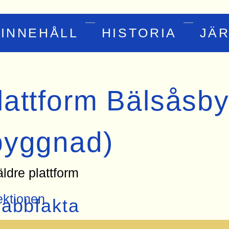
INNEHÅLL
HISTORIA
JÄ
lattform Bälsåsb
byggnad)
ldre plattform
ktionen
abbfakta