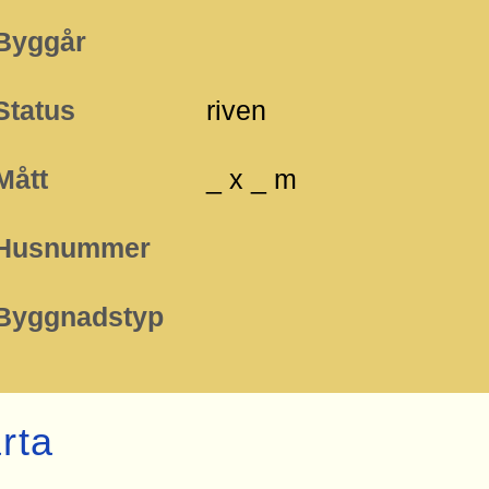
Byggår
Status
riven
Mått
_ x _ m
Husnummer
Byggnadstyp
rta