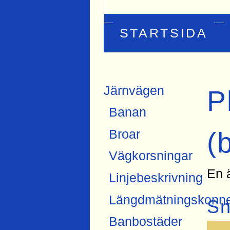
STARTSIDA
Järnvägen
P
Banan
Broar
(
Vägkorsningar
En ä
Linjebeskrivning
Längdmätningskonne
Sn
Banbostäder