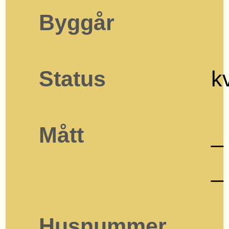
Byggår
Status
k
Mått
_
_
Husnummer