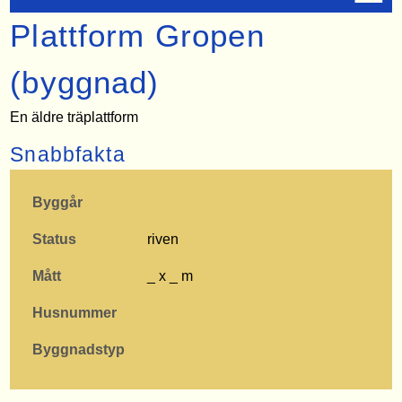
Plattform Gropen
(byggnad)
En äldre träplattform
Snabbfakta
Byggår
Status
riven
Mått
_ x _ m
Husnummer
Byggnadstyp