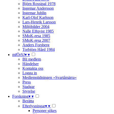
Björn Rossipal 1978
Ingemar Andersson
Ingemar Juhlin
Karl-Olof Karlsson
Lars-Henrik Larsson
Miljöbilder 2004
Nalle Elfqvist 1985
SMoK-resa 1985
SMoK-resa 2007
Anders Forsberg
Torbjörn Hård 1984
mfÖrSJ
▾
▾
Bli medlem
Händelser
Kontakta oss
Logga in
Medlemstidningen »Svartåmärra«
Press
Stadgar
Styrelse
Forskning
▾
▾
Berätta
Efterlysningar
▾
▾
Personer sökes