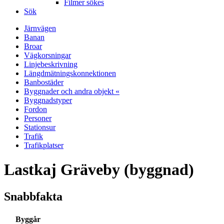
Filmer sökes
Sök
Järnvägen
Banan
Broar
Vägkorsningar
Linjebeskrivning
Längdmätningskonnektionen
Banbostäder
Byggnader och andra objekt «
Byggnadstyper
Fordon
Personer
Stationsur
Trafik
Trafikplatser
Lastkaj Gräveby (byggnad)
Snabbfakta
Byggår