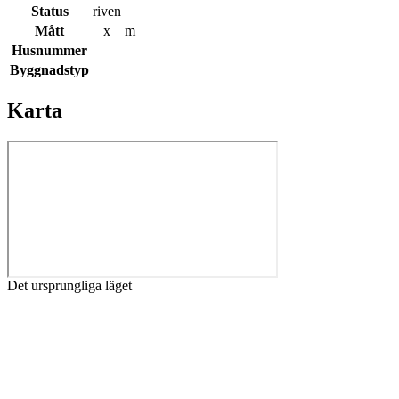
Status
riven
Mått
_ x _ m
Husnummer
Byggnadstyp
Karta
Det ursprungliga läget