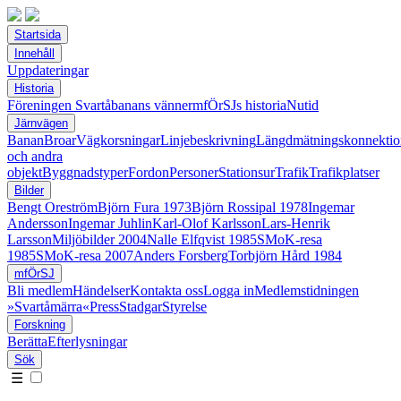
Startsida
Innehåll
Uppdateringar
Historia
Föreningen Svartåbanans vänner
mfÖrSJs historia
Nutid
Järnvägen
Banan
Broar
Vägkorsningar
Linjebeskrivning
Längdmätningskonnektio
och andra
objekt
Byggnadstyper
Fordon
Personer
Stationsur
Trafik
Trafikplatser
Bilder
Bengt Oreström
Björn Fura 1973
Björn Rossipal 1978
Ingemar
Andersson
Ingemar Juhlin
Karl-Olof Karlsson
Lars-Henrik
Larsson
Miljöbilder 2004
Nalle Elfqvist 1985
SMoK-resa
1985
SMoK-resa 2007
Anders Forsberg
Torbjörn Hård 1984
mfÖrSJ
Bli medlem
Händelser
Kontakta oss
Logga in
Medlemstidningen
»Svartåmärra«
Press
Stadgar
Styrelse
Forskning
Berätta
Efterlysningar
Sök
☰