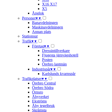
X16 X17
X5
Ånglok
Personer
▾
▾
Banavdelningen
Maskinavdelningen
Annan plats
Stationsur
Trafik
▾
▾
Företag
▾
▾
Dressintillverkare
Fjugesta järnvägshotell
Posten
Örebro lantmän
Industrispår
▾
▾
Karlslunds kvarnspår
Trafikplatser
▾
▾
Örebro Central
Örebro Södra
Örnsro
Åbyverket
Ekströms
Åby tegelbruk
Skråmsta