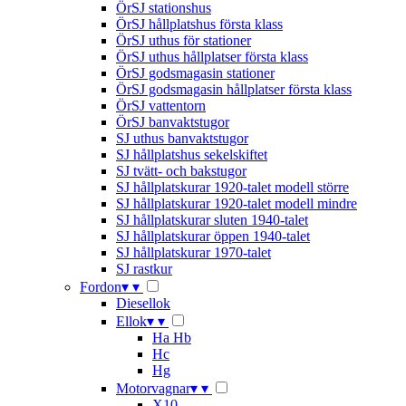
ÖrSJ stationshus
ÖrSJ hållplatshus första klass
ÖrSJ uthus för stationer
ÖrSJ uthus hållplatser första klass
ÖrSJ godsmagasin stationer
ÖrSJ godsmagasin hållplatser första klass
ÖrSJ vattentorn
ÖrSJ banvaktstugor
SJ uthus banvaktstugor
SJ hållplatshus sekelskiftet
SJ tvätt- och bakstugor
SJ hållplatskurar 1920-talet modell större
SJ hållplatskurar 1920-talet modell mindre
SJ hållplatskurar sluten 1940-talet
SJ hållplatskurar öppen 1940-talet
SJ hållplatskurar 1970-talet
SJ rastkur
Fordon
▾
▾
Diesellok
Ellok
▾
▾
Ha Hb
Hc
Hg
Motorvagnar
▾
▾
X10