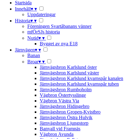
Startsida
Innehåll
▾
▾
Uppdateringar
Historia
▾
▾
Föreningen Svartåbanans vänner
mfÖrSJs historia
Nutid
▾
▾
Bygget av nya E18
Järnvägen
▾
▾
Banan
Broar
▾
▾
Järnvägsbron Karlslund öster
Järnvägsbron Karlslund väster
Järnvägsbron Karlslund kvarnspår kanalen
Järnvägsbron Karlslund kvarnspår tuben
Järnvägsbron Rumboholm
Vägbron Östertysslinge
Vägbron Västra Via
Järnvägsbron Hidingebro
Järnvägsbron Gropen-Kvistbro
Järnvägsbron Östra Hulvik
Järnvägsbron Ljungstorp
Banvall vid Framnäs
Vägbron Avunda