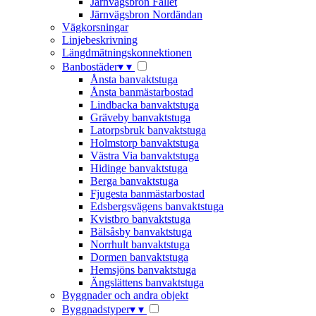
Järnvägsbron Fallet
Järnvägsbron Nordändan
Vägkorsningar
Linjebeskrivning
Längdmätningskonnektionen
Banbostäder
▾
▾
Ånsta banvaktstuga
Ånsta banmästarbostad
Lindbacka banvaktstuga
Gräveby banvaktstuga
Latorpsbruk banvaktstuga
Holmstorp banvaktstuga
Västra Via banvaktstuga
Hidinge banvaktstuga
Berga banvaktstuga
Fjugesta banmästarbostad
Edsbergsvägens banvaktstuga
Kvistbro banvaktstuga
Bälsåsby banvaktstuga
Norrhult banvaktstuga
Dormen banvaktstuga
Hemsjöns banvaktstuga
Ängslättens banvaktstuga
Byggnader och andra objekt
Byggnadstyper
▾
▾