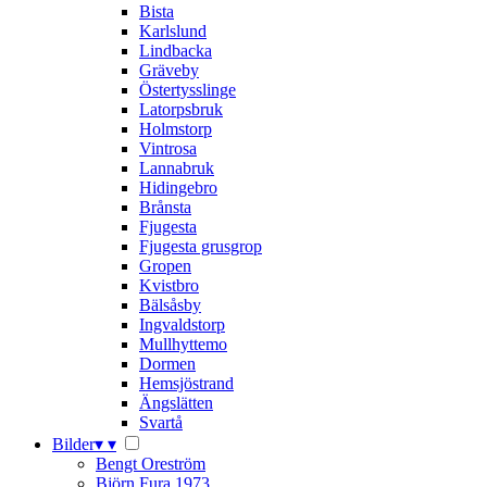
Bista
Karlslund
Lindbacka
Gräveby
Östertysslinge
Latorpsbruk
Holmstorp
Vintrosa
Lannabruk
Hidingebro
Brånsta
Fjugesta
Fjugesta grusgrop
Gropen
Kvistbro
Bälsåsby
Ingvaldstorp
Mullhyttemo
Dormen
Hemsjöstrand
Ängslätten
Svartå
Bilder
▾
▾
Bengt Oreström
Björn Fura 1973