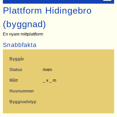
Plattform Hidingebro
(byggnad)
En nyare mittplattform
Snabbfakta
Byggår
Status
riven
Mått
_ x _ m
Husnummer
Byggnadstyp