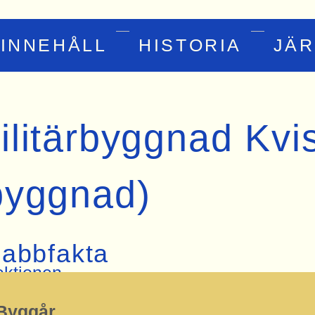
INNEHÅLL
HISTORIA
JÄ
ilitärbyggnad Kvi
byggnad)
abbfakta
ktionen
Byggår