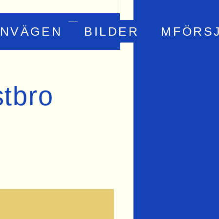
RNVÄGEN
BILDER
MFÖRS
stbro