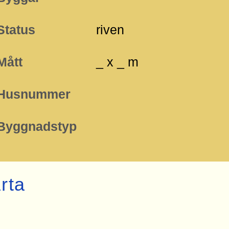
Status
riven
Mått
_ x _ m
Husnummer
Byggnadstyp
rta