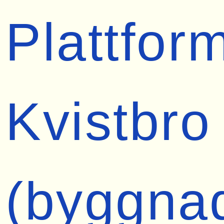
Plattfor
Kvistbro
(byggna