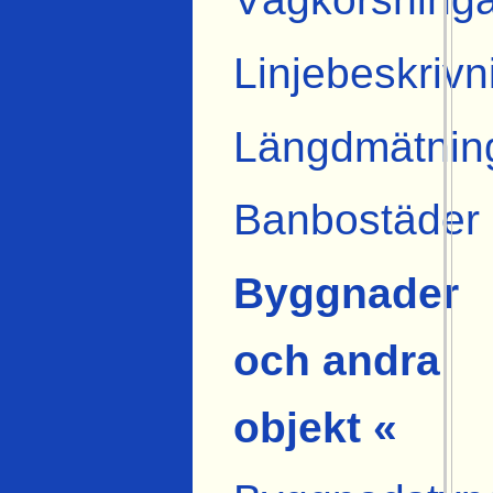
Linjebeskrivn
Längdmätnin
Banbostäder
Byggnader
och andra
objekt «