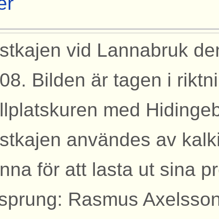
er
stkajen vid Lannabruk den
08. Bilden är tagen i riktn
llplatskuren med Hidingeb
stkajen användes av kalki
nna för att lasta ut sina p
sprung: Rasmus Axelsson