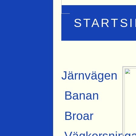
STARTS
Järnvägen
Banan
Broar
Vägkorsninga