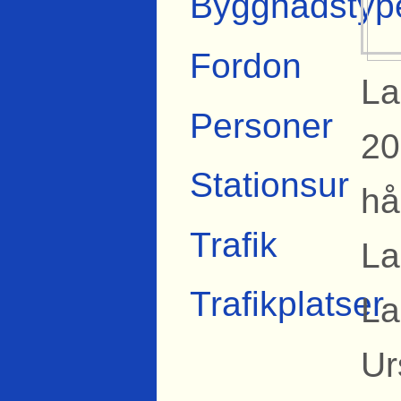
Byggnadstyp
Fordon
La
Personer
20
Stationsur
hå
Trafik
La
Trafikplatser
La
Ur