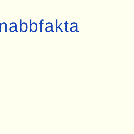
nabbfakta
Byggår
Status
kvar
Mått
_ x _ 