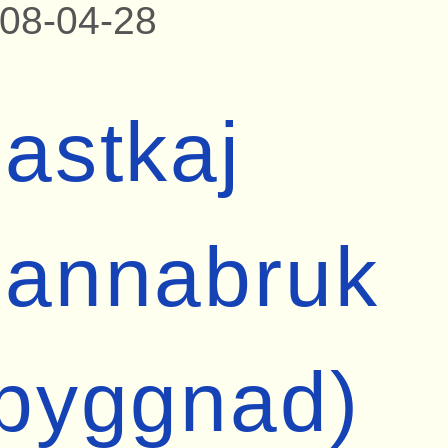
08-04-28
astkaj
Lannabruk
(byggnad)