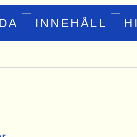
IDA
INNEHÅLL
H
r