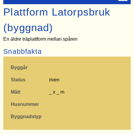
Plattform Latorpsbruk
(byggnad)
En äldre träplattform mellan spåren
Snabbfakta
Byggår
Status
riven
Mått
_ x _ m
Husnummer
Byggnadstyp