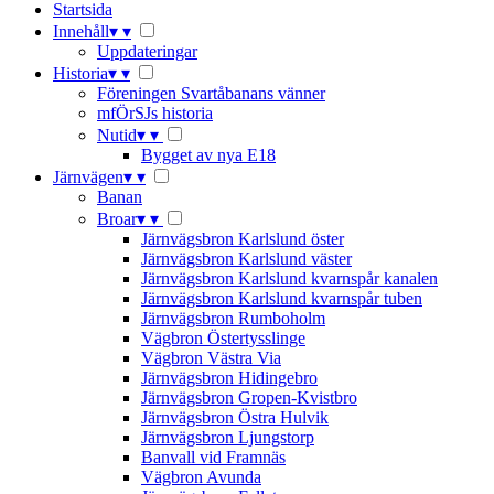
Startsida
Innehåll
▾
▾
Uppdateringar
Historia
▾
▾
Föreningen Svartåbanans vänner
mfÖrSJs historia
Nutid
▾
▾
Bygget av nya E18
Järnvägen
▾
▾
Banan
Broar
▾
▾
Järnvägsbron Karlslund öster
Järnvägsbron Karlslund väster
Järnvägsbron Karlslund kvarnspår kanalen
Järnvägsbron Karlslund kvarnspår tuben
Järnvägsbron Rumboholm
Vägbron Östertysslinge
Vägbron Västra Via
Järnvägsbron Hidingebro
Järnvägsbron Gropen-Kvistbro
Järnvägsbron Östra Hulvik
Järnvägsbron Ljungstorp
Banvall vid Framnäs
Vägbron Avunda