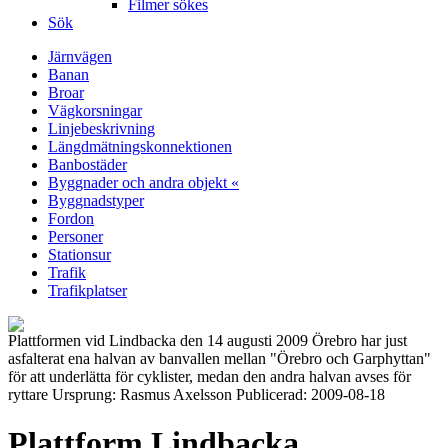
Filmer sökes
Sök
Järnvägen
Banan
Broar
Vägkorsningar
Linjebeskrivning
Längdmätningskonnektionen
Banbostäder
Byggnader och andra objekt «
Byggnadstyper
Fordon
Personer
Stationsur
Trafik
Trafikplatser
Plattformen vid Lindbacka den 14 augusti 2009 Örebro har just
asfalterat ena halvan av banvallen mellan "Örebro och Garphyttan"
för att underlätta för cyklister, medan den andra halvan avses för
ryttare Ursprung: Rasmus Axelsson Publicerad: 2009-08-18
Plattform Lindbacka