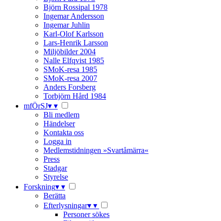
Björn Rossipal 1978
Ingemar Andersson
Ingemar Juhlin
Karl-Olof Karlsson
Lars-Henrik Larsson
Miljöbilder 2004
Nalle Elfqvist 1985
SMoK-resa 1985
SMoK-resa 2007
Anders Forsberg
Torbjörn Hård 1984
mfÖrSJ
▾
▾
Bli medlem
Händelser
Kontakta oss
Logga in
Medlemstidningen »Svartåmärra«
Press
Stadgar
Styrelse
Forskning
▾
▾
Berätta
Efterlysningar
▾
▾
Personer sökes