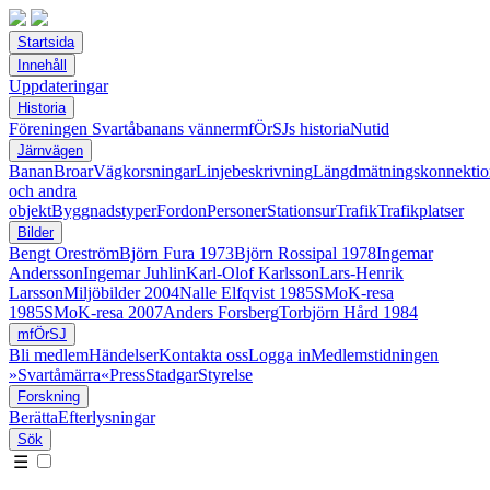
Startsida
Innehåll
Uppdateringar
Historia
Föreningen Svartåbanans vänner
mfÖrSJs historia
Nutid
Järnvägen
Banan
Broar
Vägkorsningar
Linjebeskrivning
Längdmätningskonnektio
och andra
objekt
Byggnadstyper
Fordon
Personer
Stationsur
Trafik
Trafikplatser
Bilder
Bengt Oreström
Björn Fura 1973
Björn Rossipal 1978
Ingemar
Andersson
Ingemar Juhlin
Karl-Olof Karlsson
Lars-Henrik
Larsson
Miljöbilder 2004
Nalle Elfqvist 1985
SMoK-resa
1985
SMoK-resa 2007
Anders Forsberg
Torbjörn Hård 1984
mfÖrSJ
Bli medlem
Händelser
Kontakta oss
Logga in
Medlemstidningen
»Svartåmärra«
Press
Stadgar
Styrelse
Forskning
Berätta
Efterlysningar
Sök
☰