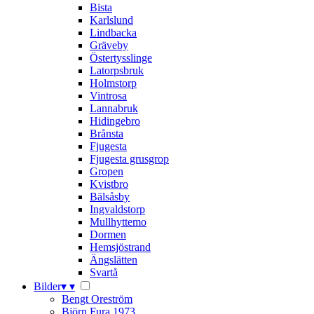
Bista
Karlslund
Lindbacka
Gräveby
Östertysslinge
Latorpsbruk
Holmstorp
Vintrosa
Lannabruk
Hidingebro
Brånsta
Fjugesta
Fjugesta grusgrop
Gropen
Kvistbro
Bälsåsby
Ingvaldstorp
Mullhyttemo
Dormen
Hemsjöstrand
Ängslätten
Svartå
Bilder
▾
▾
Bengt Oreström
Björn Fura 1973