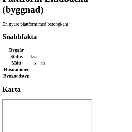
(byggnad)
En nyare plattform med betongkant
Snabbfakta
Byggår
Status
kvar
Mått
_ x _ m
Husnummer
Byggnadstyp
Karta