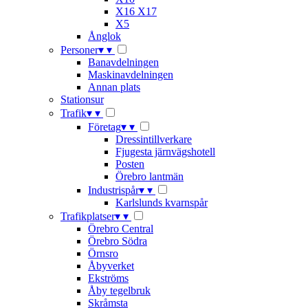
X16 X17
X5
Ånglok
Personer
▾
▾
Banavdelningen
Maskinavdelningen
Annan plats
Stationsur
Trafik
▾
▾
Företag
▾
▾
Dressintillverkare
Fjugesta järnvägshotell
Posten
Örebro lantmän
Industrispår
▾
▾
Karlslunds kvarnspår
Trafikplatser
▾
▾
Örebro Central
Örebro Södra
Örnsro
Åbyverket
Ekströms
Åby tegelbruk
Skråmsta