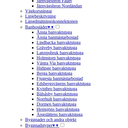
Järnvägsbron Fallet
Järnvägsbron Nordändan
Vägkorsningar
Linjebeskrivning
Längdmätningskonnektionen
Banbostäder
▾
▾
Ånsta banvaktstuga
Ånsta banmästarbostad
Lindbacka banvaktstuga
Gräveby banvaktstuga
Latorpsbruk banvaktstuga
Holmstorp banvaktstuga
Västra Via banvaktstuga
Hidinge banvaktstuga
Berga banvaktstuga
Fjugesta banmästarbostad
Edsbergsvägens banvaktstuga
Kvistbro banvaktstuga
Bälsåsby banvaktstuga
Norrhult banvaktstuga
Dormen banvaktstuga
Hemsjöns banvaktstuga
Ängslättens banvaktstuga
Byggnader och andra objekt
Byggnadstyper
▾
▾