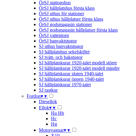
ÖrSJ stationshus
ÖrSJ hållplatshus första klass
ÖrSJ uthus för stationer
ÖrSJ uthus hållplatser första klass
ÖrSJ godsmagasin stationer
ÖrSJ godsmagasin hållplatser första klass
ÖrSJ vattentorn
ÖrSJ banvaktstugor
SJ uthus banvaktstugor
SJ hållplatshus sekelskiftet
SJ tvätt- och bakstugor
SJ hållplatskurar 1920-talet modell större
SJ hållplatskurar 1920-talet modell mindre
SJ hållplatskurar sluten 1940-talet
SJ hållplatskurar öppen 1940-talet
SJ hållplatskurar 1970-talet
SJ rastkur
Fordon
▾
▾
Diesellok
Ellok
▾
▾
Ha Hb
Hc
Hg
Motorvagnar
▾
▾
X10