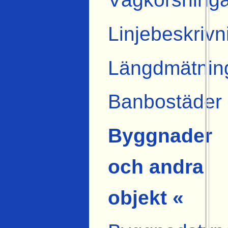
Linjebeskrivn
Längdmätnin
Banbostäder
Byggnader
och andra
objekt «