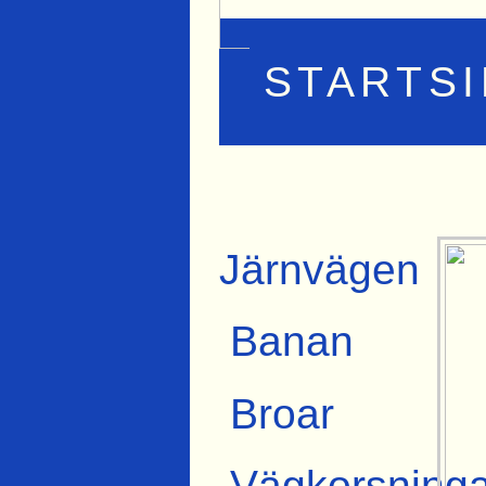
STARTS
Järnvägen
Banan
Broar
Vägkorsninga