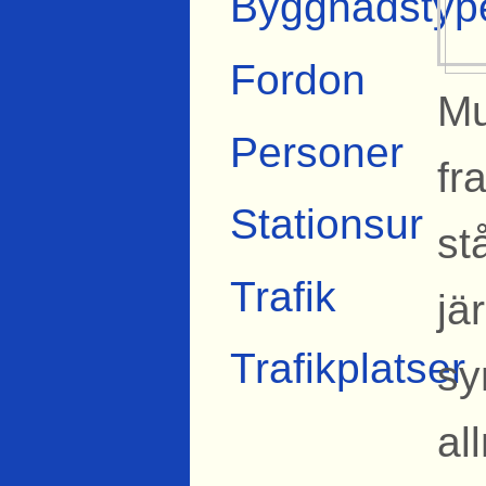
Byggnadstyp
Fordon
Mu
Personer
fr
Stationsur
st
Trafik
jä
Trafikplatser
sy
al