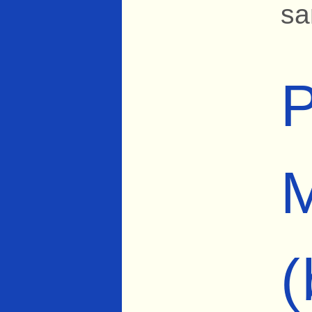
sa
P
M