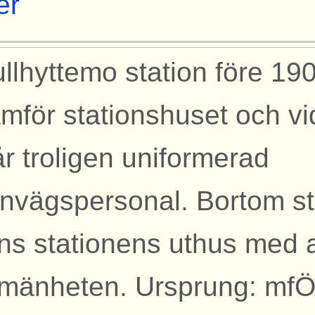
er
llhyttemo station före 19
amför stationshuset och v
år troligen uniformerad
rnvägspersonal. Bortom s
ns stationens uthus med a
lmänheten. Ursprung: mf