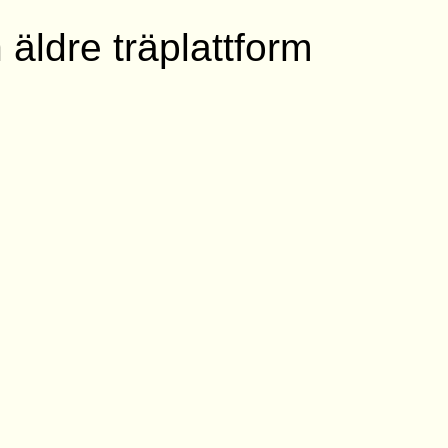
 äldre träplattform
nabbfakta
Byggår
Status
riven