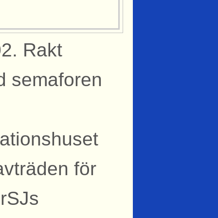
02. Rakt
id semaforen
tationshuset
vträden för
ÖrSJs