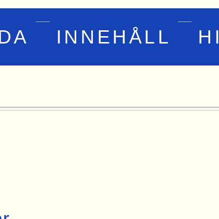
IDA
INNEHÅLL
H
r