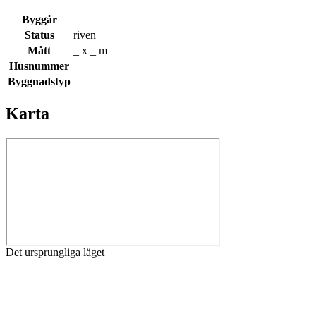
Byggår
Status
riven
Mått
_ x _ m
Husnummer
Byggnadstyp
Karta
Det ursprungliga läget