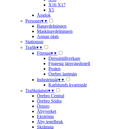
X16 X17
X5
Ånglok
Personer
▾
▾
Banavdelningen
Maskinavdelningen
Annan plats
Stationsur
Trafik
▾
▾
Företag
▾
▾
Dressintillverkare
Fjugesta järnvägshotell
Posten
Örebro lantmän
Industrispår
▾
▾
Karlslunds kvarnspår
Trafikplatser
▾
▾
Örebro Central
Örebro Södra
Örnsro
Åbyverket
Ekströms
Åby tegelbruk
Skråmsta