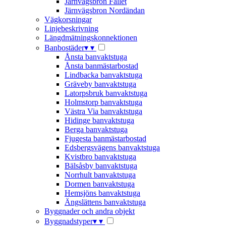
Järnvägsbron Fallet
Järnvägsbron Nordändan
Vägkorsningar
Linjebeskrivning
Längdmätningskonnektionen
Banbostäder
▾
▾
Ånsta banvaktstuga
Ånsta banmästarbostad
Lindbacka banvaktstuga
Gräveby banvaktstuga
Latorpsbruk banvaktstuga
Holmstorp banvaktstuga
Västra Via banvaktstuga
Hidinge banvaktstuga
Berga banvaktstuga
Fjugesta banmästarbostad
Edsbergsvägens banvaktstuga
Kvistbro banvaktstuga
Bälsåsby banvaktstuga
Norrhult banvaktstuga
Dormen banvaktstuga
Hemsjöns banvaktstuga
Ängslättens banvaktstuga
Byggnader och andra objekt
Byggnadstyper
▾
▾