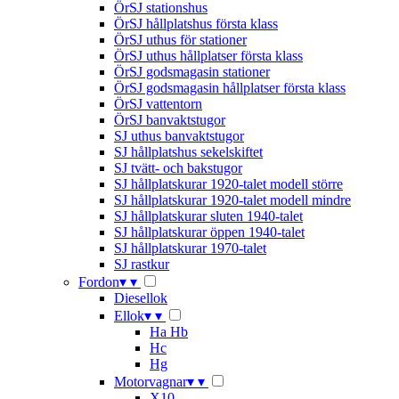
ÖrSJ stationshus
ÖrSJ hållplatshus första klass
ÖrSJ uthus för stationer
ÖrSJ uthus hållplatser första klass
ÖrSJ godsmagasin stationer
ÖrSJ godsmagasin hållplatser första klass
ÖrSJ vattentorn
ÖrSJ banvaktstugor
SJ uthus banvaktstugor
SJ hållplatshus sekelskiftet
SJ tvätt- och bakstugor
SJ hållplatskurar 1920-talet modell större
SJ hållplatskurar 1920-talet modell mindre
SJ hållplatskurar sluten 1940-talet
SJ hållplatskurar öppen 1940-talet
SJ hållplatskurar 1970-talet
SJ rastkur
Fordon
▾
▾
Diesellok
Ellok
▾
▾
Ha Hb
Hc
Hg
Motorvagnar
▾
▾
X10