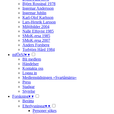
Björn Rossipal 1978
Ingemar Andersson
Ingemar Juhlin
Karl-Olof Karlsson
Lars-Henrik Larsson
Miljöbilder 2004
Nalle Elfqvist 1985
SMoK-resa 1985
SMoK-resa 2007
Anders Forsberg
Torbjörn Hård 1984
mfÖrSJ
▾
▾
Bli medlem
Händelser
Kontakta oss
Logga in
Medlemstidningen »Svartåmärra«
Press
Stadgar
Styrelse
Forskning
▾
▾
Berätta
Efterlysningar
▾
▾
Personer sökes