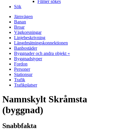
Filmer sökes
Sök
Järnvägen
Banan
Broar
Vägkorsningar
Linjebeskrivning
Längdmätningskonnektionen
Banbostäder
Byggnader och andra objekt «
Byggnadstyper
Fordon
Personer
Stationsur
Trafik
Trafikplatser
Namnskylt Skråmsta
(byggnad)
Snabbfakta