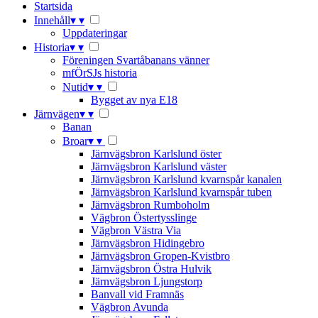
Startsida
Innehåll
▾
▾
Uppdateringar
Historia
▾
▾
Föreningen Svartåbanans vänner
mfÖrSJs historia
Nutid
▾
▾
Bygget av nya E18
Järnvägen
▾
▾
Banan
Broar
▾
▾
Järnvägsbron Karlslund öster
Järnvägsbron Karlslund väster
Järnvägsbron Karlslund kvarnspår kanalen
Järnvägsbron Karlslund kvarnspår tuben
Järnvägsbron Rumboholm
Vägbron Östertysslinge
Vägbron Västra Via
Järnvägsbron Hidingebro
Järnvägsbron Gropen-Kvistbro
Järnvägsbron Östra Hulvik
Järnvägsbron Ljungstorp
Banvall vid Framnäs
Vägbron Avunda