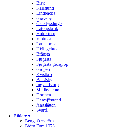
Bista
Karlslund
Lindbacka
Gräveby
Östertysslinge
Latorpsbruk
Holmstorp
Vintrosa
Lannabruk
Hidingebro
Brånsta
Fjugesta
Fjugesta grusgrop
Gropen
Kvistbro
Bälsåsby
Ingvaldstorp
Mullhyttemo
Dormen
Hemsjöstrand
Ängslätten
Svartå
Bilder
▾
▾
Bengt Oreström
Björn Fura 1973