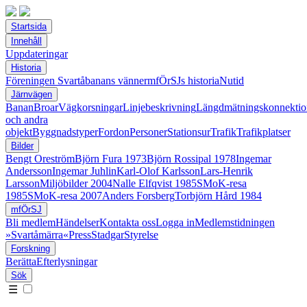
Startsida
Innehåll
Uppdateringar
Historia
Föreningen Svartåbanans vänner
mfÖrSJs historia
Nutid
Järnvägen
Banan
Broar
Vägkorsningar
Linjebeskrivning
Längdmätningskonnektio
och andra
objekt
Byggnadstyper
Fordon
Personer
Stationsur
Trafik
Trafikplatser
Bilder
Bengt Oreström
Björn Fura 1973
Björn Rossipal 1978
Ingemar
Andersson
Ingemar Juhlin
Karl-Olof Karlsson
Lars-Henrik
Larsson
Miljöbilder 2004
Nalle Elfqvist 1985
SMoK-resa
1985
SMoK-resa 2007
Anders Forsberg
Torbjörn Hård 1984
mfÖrSJ
Bli medlem
Händelser
Kontakta oss
Logga in
Medlemstidningen
»Svartåmärra«
Press
Stadgar
Styrelse
Forskning
Berätta
Efterlysningar
Sök
☰