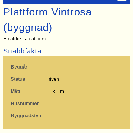
Plattform Vintrosa
(byggnad)
En äldre träplattform
Snabbfakta
Byggår
Status
riven
Mått
_ x _ m
Husnummer
Byggnadstyp