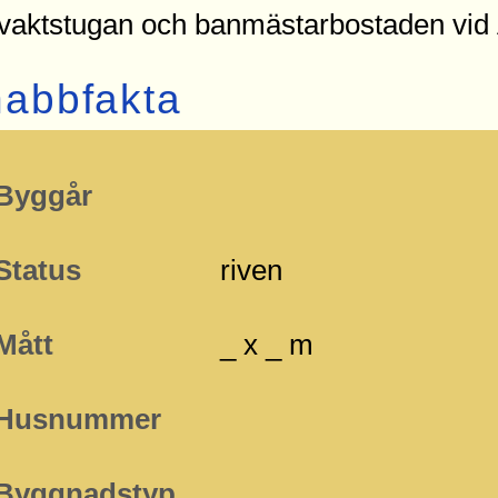
vaktstugan och banmästarbostaden vid 
abbfakta
Byggår
Status
riven
Mått
_ x _ m
Husnummer
Byggnadstyp