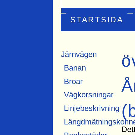
STARTSIDA
Järnvägen
ö
Banan
Å
Broar
Vägkorsningar
(
Linjebeskrivning
Längdmätningskonne
Det