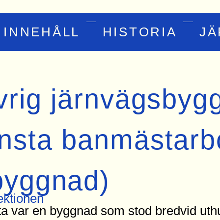
INNEHÅLL
HISTORIA
J
vrig järnvägsbyg
nsta banmästarb
byggnad)
ktionen
ta var en byggnad som stod bredvid uth