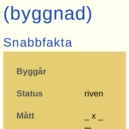
(byggnad)
Snabbfakta
Byggår
Status
riven
Mått
_ x _