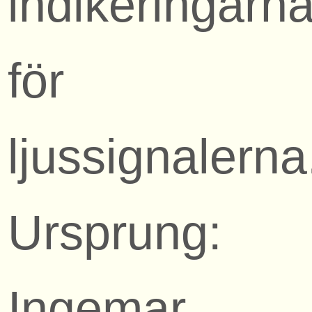
indikeringarn
för
ljussignalerna
Ursprung:
Ingemar