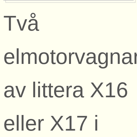
Två
elmotorvagna
av littera X16
eller X17 i