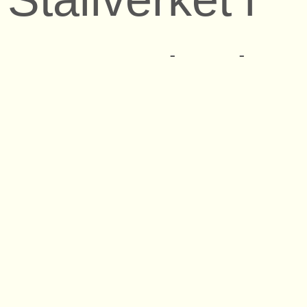
Latorpsbruk
den 24 juni
1985.
Ingemar