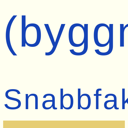
(bygg
Snabbfa