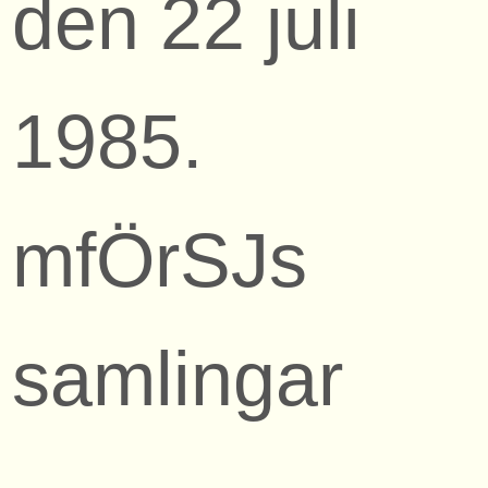
den 22 juli
1985.
mfÖrSJs
samlingar