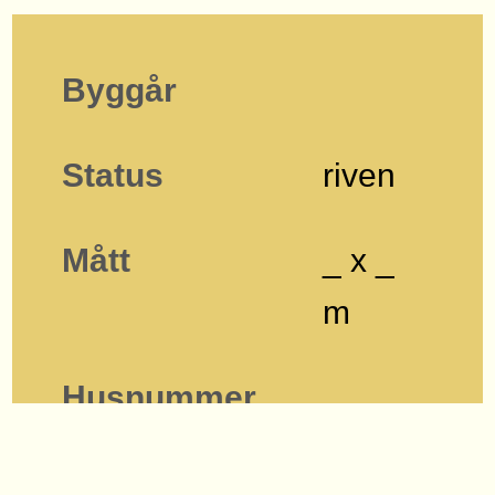
Byggår
Status
riven
Mått
_ x _
m
Husnummer
Byggnadstyp