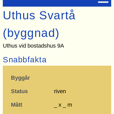
Uthus Svartå
(byggnad)
Uthus vid bostadshus 9A
Snabbfakta
Byggår
Status
riven
Mått
_ x _ m