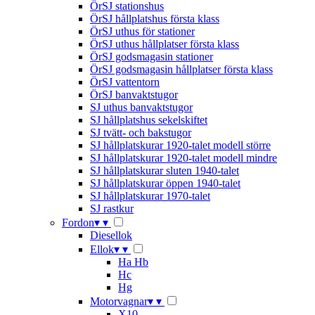
ÖrSJ stationshus
ÖrSJ hållplatshus första klass
ÖrSJ uthus för stationer
ÖrSJ uthus hållplatser första klass
ÖrSJ godsmagasin stationer
ÖrSJ godsmagasin hållplatser första klass
ÖrSJ vattentorn
ÖrSJ banvaktstugor
SJ uthus banvaktstugor
SJ hållplatshus sekelskiftet
SJ tvätt- och bakstugor
SJ hållplatskurar 1920-talet modell större
SJ hållplatskurar 1920-talet modell mindre
SJ hållplatskurar sluten 1940-talet
SJ hållplatskurar öppen 1940-talet
SJ hållplatskurar 1970-talet
SJ rastkur
Fordon
▾
▾
Diesellok
Ellok
▾
▾
Ha Hb
Hc
Hg
Motorvagnar
▾
▾
X10