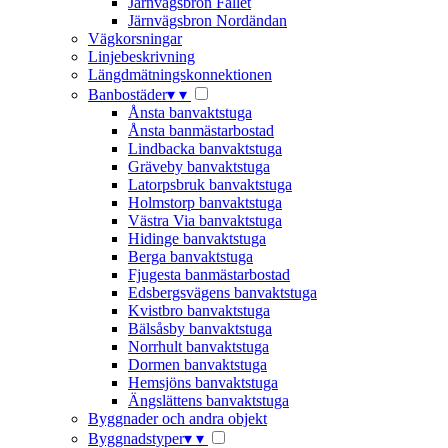
Järnvägsbron Fallet
Järnvägsbron Nordändan
Vägkorsningar
Linjebeskrivning
Längdmätningskonnektionen
Banbostäder
▾
▾
Ånsta banvaktstuga
Ånsta banmästarbostad
Lindbacka banvaktstuga
Gräveby banvaktstuga
Latorpsbruk banvaktstuga
Holmstorp banvaktstuga
Västra Via banvaktstuga
Hidinge banvaktstuga
Berga banvaktstuga
Fjugesta banmästarbostad
Edsbergsvägens banvaktstuga
Kvistbro banvaktstuga
Bälsåsby banvaktstuga
Norrhult banvaktstuga
Dormen banvaktstuga
Hemsjöns banvaktstuga
Ängslättens banvaktstuga
Byggnader och andra objekt
Byggnadstyper
▾
▾