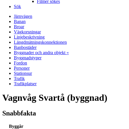
Filmer sökes
Sök
Järnvägen
Banan
Broar
Vägkorsningar
Linjebeskrivning
Längdmätningskonnektionen
Banbostäder
Byggnader och andra objekt «
Byggnadstyper
Fordon
Personer
Stationsur
Trafik
Trafikplatser
Vagnvåg Svartå (byggnad)
Snabbfakta
Byggår