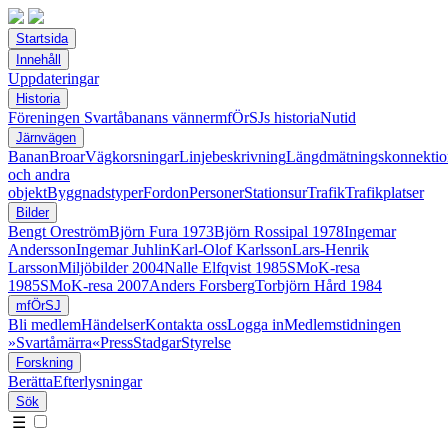
Startsida
Innehåll
Uppdateringar
Historia
Föreningen Svartåbanans vänner
mfÖrSJs historia
Nutid
Järnvägen
Banan
Broar
Vägkorsningar
Linjebeskrivning
Längdmätningskonnektio
och andra
objekt
Byggnadstyper
Fordon
Personer
Stationsur
Trafik
Trafikplatser
Bilder
Bengt Oreström
Björn Fura 1973
Björn Rossipal 1978
Ingemar
Andersson
Ingemar Juhlin
Karl-Olof Karlsson
Lars-Henrik
Larsson
Miljöbilder 2004
Nalle Elfqvist 1985
SMoK-resa
1985
SMoK-resa 2007
Anders Forsberg
Torbjörn Hård 1984
mfÖrSJ
Bli medlem
Händelser
Kontakta oss
Logga in
Medlemstidningen
»Svartåmärra«
Press
Stadgar
Styrelse
Forskning
Berätta
Efterlysningar
Sök
☰