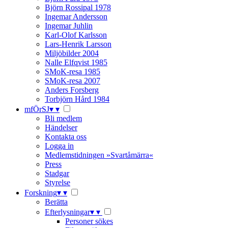
Björn Rossipal 1978
Ingemar Andersson
Ingemar Juhlin
Karl-Olof Karlsson
Lars-Henrik Larsson
Miljöbilder 2004
Nalle Elfqvist 1985
SMoK-resa 1985
SMoK-resa 2007
Anders Forsberg
Torbjörn Hård 1984
mfÖrSJ
▾
▾
Bli medlem
Händelser
Kontakta oss
Logga in
Medlemstidningen »Svartåmärra«
Press
Stadgar
Styrelse
Forskning
▾
▾
Berätta
Efterlysningar
▾
▾
Personer sökes