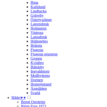
Bista
Karlslund
Lindbacka
Gräveby
Östertysslinge
Latorpsbruk
Holmstorp
Vintrosa
Lannabruk
Hidingebro
Brånsta
Fjugesta
Fjugesta grusgrop
Gropen
Kvistbro
Bälsåsby
Ingvaldstorp
Mullhyttemo
Dormen
Hemsjöstrand
Ängslätten
Svartå
Bilder
▾
▾
Bengt Oreström
Björn Fura 1973