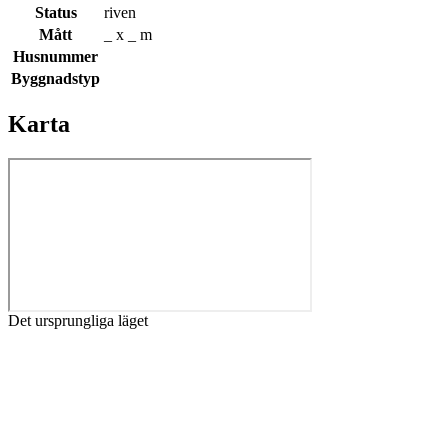
Status
riven
Mått
_ x _ m
Husnummer
Byggnadstyp
Karta
Det ursprungliga läget