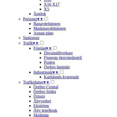
X16 X17
X5
Ånglok
Personer
▾
▾
Banavdelningen
Maskinavdelningen
Annan plats
Stationsur
Trafik
▾
▾
Företag
▾
▾
Dressintillverkare
Fjugesta järnvägshotell
Posten
Örebro lantmän
Industrispår
▾
▾
Karlslunds kvarnspår
Trafikplatser
▾
▾
Örebro Central
Örebro Södra
Örnsro
Åbyverket
Ekströms
Åby tegelbruk
Skråmsta