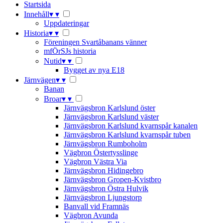
Startsida
Innehåll
▾
▾
Uppdateringar
Historia
▾
▾
Föreningen Svartåbanans vänner
mfÖrSJs historia
Nutid
▾
▾
Bygget av nya E18
Järnvägen
▾
▾
Banan
Broar
▾
▾
Järnvägsbron Karlslund öster
Järnvägsbron Karlslund väster
Järnvägsbron Karlslund kvarnspår kanalen
Järnvägsbron Karlslund kvarnspår tuben
Järnvägsbron Rumboholm
Vägbron Östertysslinge
Vägbron Västra Via
Järnvägsbron Hidingebro
Järnvägsbron Gropen-Kvistbro
Järnvägsbron Östra Hulvik
Järnvägsbron Ljungstorp
Banvall vid Framnäs
Vägbron Avunda