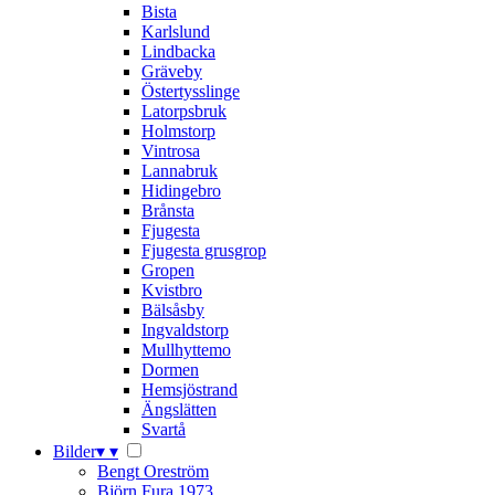
Bista
Karlslund
Lindbacka
Gräveby
Östertysslinge
Latorpsbruk
Holmstorp
Vintrosa
Lannabruk
Hidingebro
Brånsta
Fjugesta
Fjugesta grusgrop
Gropen
Kvistbro
Bälsåsby
Ingvaldstorp
Mullhyttemo
Dormen
Hemsjöstrand
Ängslätten
Svartå
Bilder
▾
▾
Bengt Oreström
Björn Fura 1973