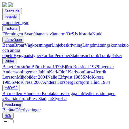
Startsida
Innehåll
Uppdateringar
Historia
Föreningen Svartåbanans vänner
mfÖrSJs historia
Nutid
Järnvägen
Banan
Broar
Vägkorsningar
Linjebeskrivning
Längdmätningskonnektio
och andra
objekt
Byggnadstyper
Fordon
Personer
Stationsur
Trafik
Trafikplatser
Bilder
Bengt Oreström
Björn Fura 1973
Björn Rossipal 1978
Ingemar
Andersson
Ingemar Juhlin
Karl-Olof Karlsson
Lars-Henrik
Larsson
Miljöbilder 2004
Nalle Elfqvist 1985
SMoK-resa
1985
SMoK-resa 2007
Anders Forsberg
Torbjörn Hård 1984
mfÖrSJ
Bli medlem
Händelser
Kontakta oss
Logga in
Medlemstidningen
»Svartåmärra«
Press
Stadgar
Styrelse
Forskning
Berätta
Efterlysningar
Sök
☰