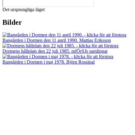
Det ursprungliga läget
Bilder
Bangården i Dormen den 11 april 1990. Mattias Eriksson
Dormens hållplats den 22 juli 1985. mfÖrSJs samlingar
Bangården i Dormen i maj 1978. Björn Rossipal