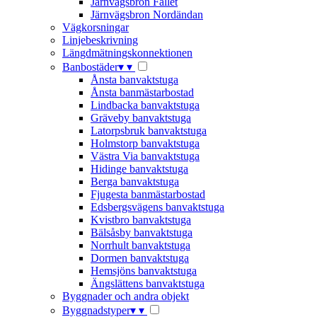
Järnvägsbron Fallet
Järnvägsbron Nordändan
Vägkorsningar
Linjebeskrivning
Längdmätningskonnektionen
Banbostäder
▾
▾
Ånsta banvaktstuga
Ånsta banmästarbostad
Lindbacka banvaktstuga
Gräveby banvaktstuga
Latorpsbruk banvaktstuga
Holmstorp banvaktstuga
Västra Via banvaktstuga
Hidinge banvaktstuga
Berga banvaktstuga
Fjugesta banmästarbostad
Edsbergsvägens banvaktstuga
Kvistbro banvaktstuga
Bälsåsby banvaktstuga
Norrhult banvaktstuga
Dormen banvaktstuga
Hemsjöns banvaktstuga
Ängslättens banvaktstuga
Byggnader och andra objekt
Byggnadstyper
▾
▾