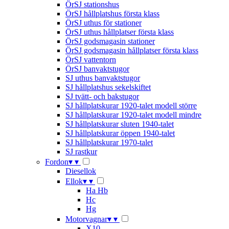
ÖrSJ stationshus
ÖrSJ hållplatshus första klass
ÖrSJ uthus för stationer
ÖrSJ uthus hållplatser första klass
ÖrSJ godsmagasin stationer
ÖrSJ godsmagasin hållplatser första klass
ÖrSJ vattentorn
ÖrSJ banvaktstugor
SJ uthus banvaktstugor
SJ hållplatshus sekelskiftet
SJ tvätt- och bakstugor
SJ hållplatskurar 1920-talet modell större
SJ hållplatskurar 1920-talet modell mindre
SJ hållplatskurar sluten 1940-talet
SJ hållplatskurar öppen 1940-talet
SJ hållplatskurar 1970-talet
SJ rastkur
Fordon
▾
▾
Diesellok
Ellok
▾
▾
Ha Hb
Hc
Hg
Motorvagnar
▾
▾
X10