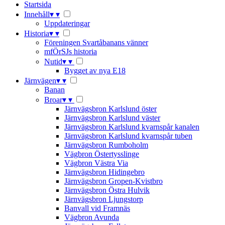
Startsida
Innehåll
▾
▾
Uppdateringar
Historia
▾
▾
Föreningen Svartåbanans vänner
mfÖrSJs historia
Nutid
▾
▾
Bygget av nya E18
Järnvägen
▾
▾
Banan
Broar
▾
▾
Järnvägsbron Karlslund öster
Järnvägsbron Karlslund väster
Järnvägsbron Karlslund kvarnspår kanalen
Järnvägsbron Karlslund kvarnspår tuben
Järnvägsbron Rumboholm
Vägbron Östertysslinge
Vägbron Västra Via
Järnvägsbron Hidingebro
Järnvägsbron Gropen-Kvistbro
Järnvägsbron Östra Hulvik
Järnvägsbron Ljungstorp
Banvall vid Framnäs
Vägbron Avunda