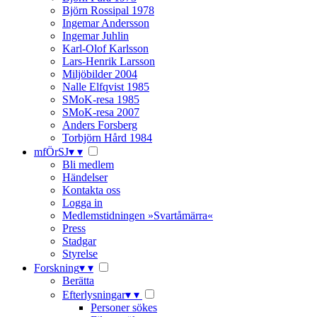
Björn Rossipal 1978
Ingemar Andersson
Ingemar Juhlin
Karl-Olof Karlsson
Lars-Henrik Larsson
Miljöbilder 2004
Nalle Elfqvist 1985
SMoK-resa 1985
SMoK-resa 2007
Anders Forsberg
Torbjörn Hård 1984
mfÖrSJ
▾
▾
Bli medlem
Händelser
Kontakta oss
Logga in
Medlemstidningen »Svartåmärra«
Press
Stadgar
Styrelse
Forskning
▾
▾
Berätta
Efterlysningar
▾
▾
Personer sökes