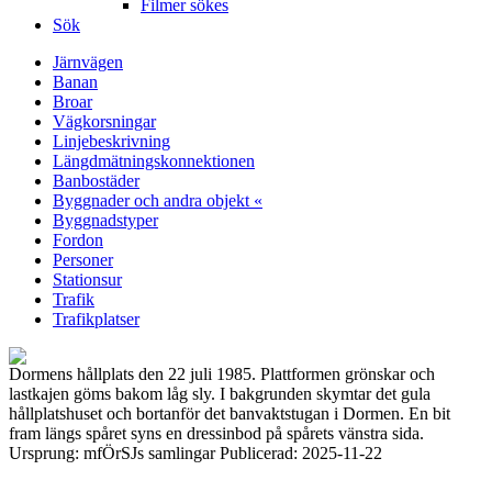
Filmer sökes
Sök
Järnvägen
Banan
Broar
Vägkorsningar
Linjebeskrivning
Längdmätningskonnektionen
Banbostäder
Byggnader och andra objekt «
Byggnadstyper
Fordon
Personer
Stationsur
Trafik
Trafikplatser
Dormens hållplats den 22 juli 1985. Plattformen grönskar och
lastkajen göms bakom låg sly. I bakgrunden skymtar det gula
hållplatshuset och bortanför det banvaktstugan i Dormen. En bit
fram längs spåret syns en dressinbod på spårets vänstra sida.
Ursprung: mfÖrSJs samlingar Publicerad: 2025-11-22