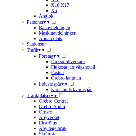
X16 X17
X5
Ånglok
Personer
▾
▾
Banavdelningen
Maskinavdelningen
Annan plats
Stationsur
Trafik
▾
▾
Företag
▾
▾
Dressintillverkare
Fjugesta järnvägshotell
Posten
Örebro lantmän
Industrispår
▾
▾
Karlslunds kvarnspår
Trafikplatser
▾
▾
Örebro Central
Örebro Södra
Örnsro
Åbyverket
Ekströms
Åby tegelbruk
Skråmsta