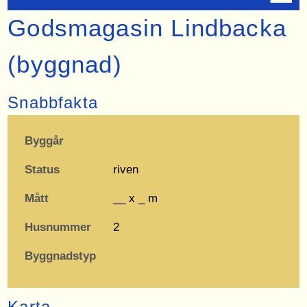
Godsmagasin Lindbacka
(byggnad)
Snabbfakta
Byggår
Status
riven
Mått
__ x _ m
Husnummer
2
Byggnadstyp