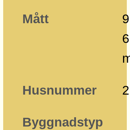
Mått
9
6
Husnummer
2
Byggnadstyp