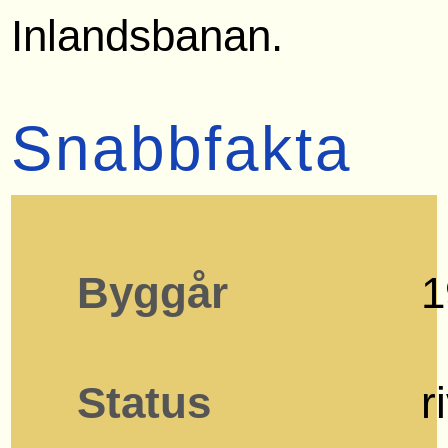
Inlandsbanan.
Snabbfakta
Byggår
1
Status
r