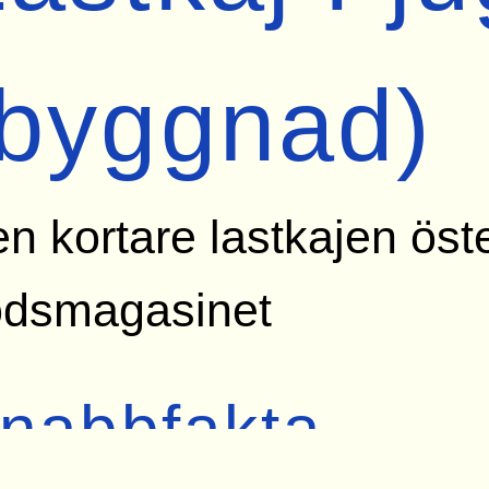
(byggnad)
n kortare lastkajen öst
odsmagasinet
nabbfakta