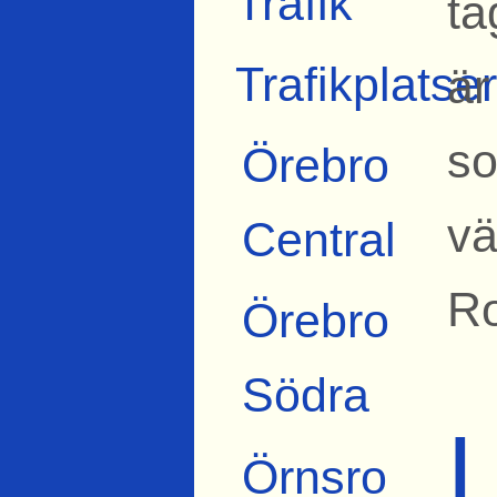
Trafik
tå
Trafikplatser
är
so
Örebro
vä
Central
Ro
Örebro
Södra
Örnsro