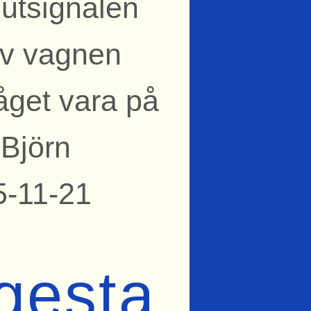
lutsignalen
av vagnen
åget vara på
 Björn
5-11-21
ugesta