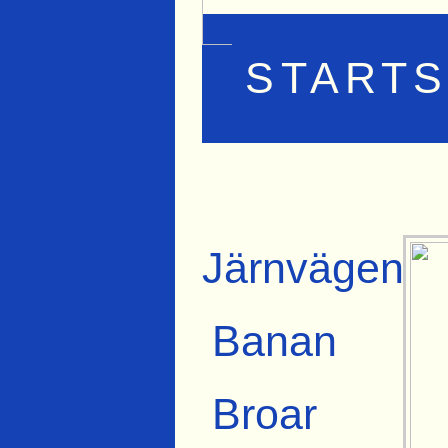
STARTS
Järnvägen
Banan
Broar