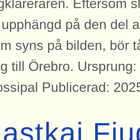
gklareraren. Eftersom s
 upphängd på den del 
m syns på bilden, bör t
g till Örebro. Ursprung:
ssipal Publicerad: 202
Lastkaj Fj