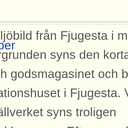
ljöbild från Fjugesta i m
per
rgrunden syns den korta
h godsmagasinet och b
ationshuset i Fjugesta. 
ällverket syns troligen