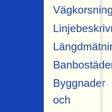
Vägkorsning
Linjebeskriv
Längdmätni
Banbostäde
Byggnader
och