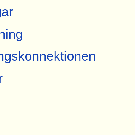
ar
ning
ngskonnektionen
r