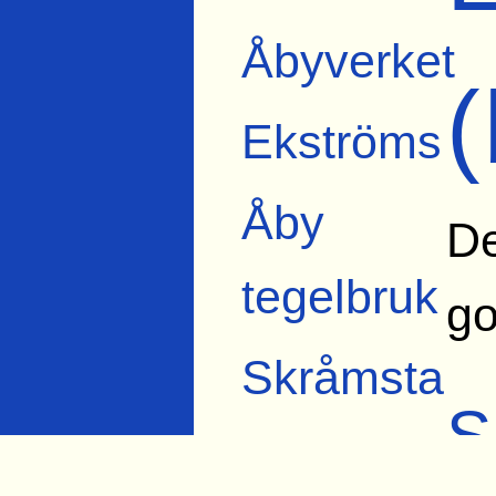
Åbyverket
Ekströms
Åby
De
tegelbruk
g
Skråmsta
S
Bista