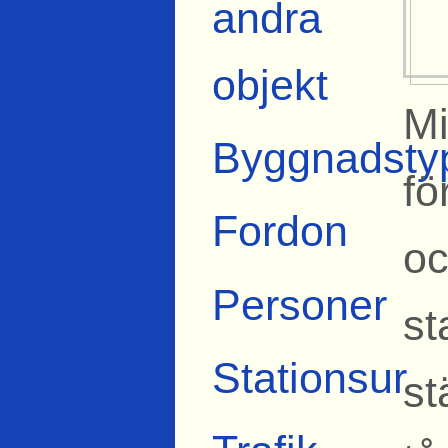
andra
objekt
Mi
Byggnadsty
fö
Fordon
oc
Personer
st
Stationsur
st