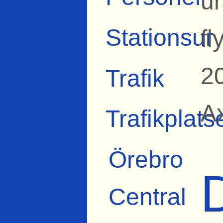
ur
Stationsur
fl
2
Trafik
A
Trafikplats
Örebro
Central