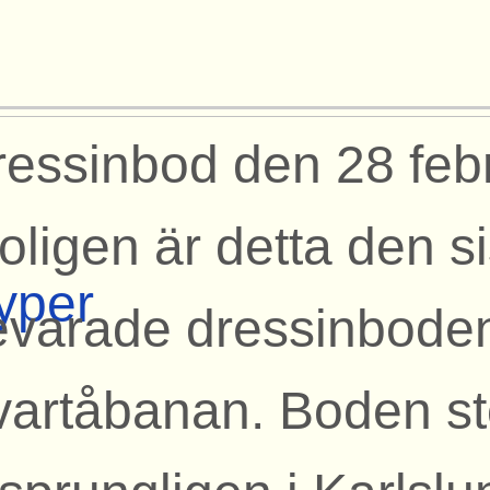
essinbod den 28 feb
oligen är detta den s
yper
evarade dressinboden
vartåbanan. Boden s