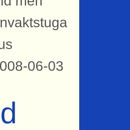
und men
banvaktstuga
us
2008-06-03
od