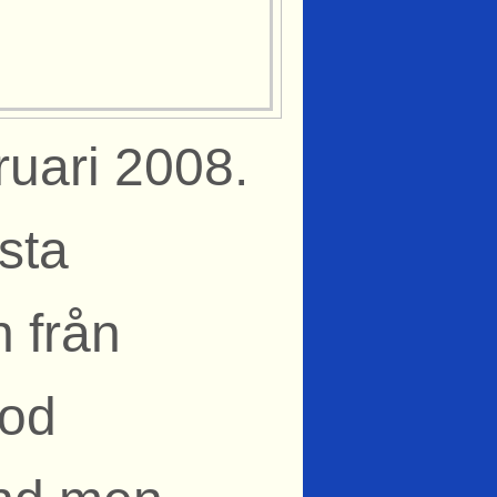
ruari 2008.
ista
 från
tod