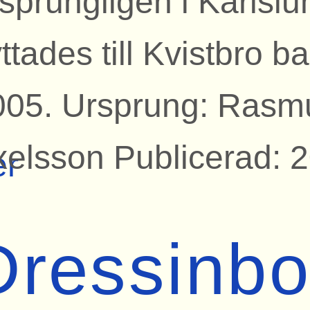
sprungligen i Karlsl
yttades till Kvistbro 
005. Ursprung: Rasm
xelsson Publicerad: 
er
Dressinb