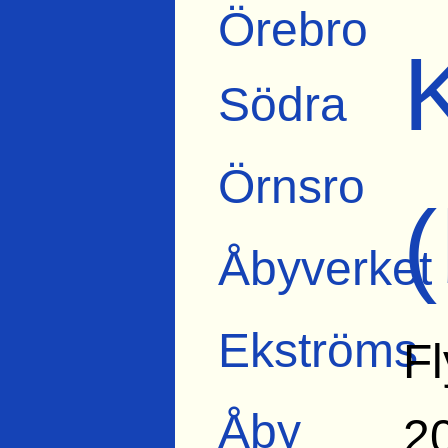
Örebro
Södra
Örnsro
Åbyverket
Ekströms
Fl
Åby
2