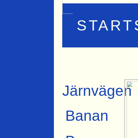
START
Järnvägen
Banan