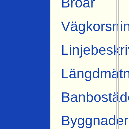
Broar
Vägkorsni
Linjebeskr
Längdmätn
Banbostäd
Byggnader