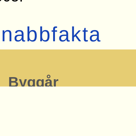
nabbfakta
Byggår
 «
Status
fl