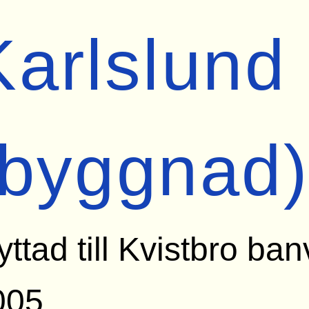
Karlslund
(byggnad)
yttad till Kvistbro ba
005.