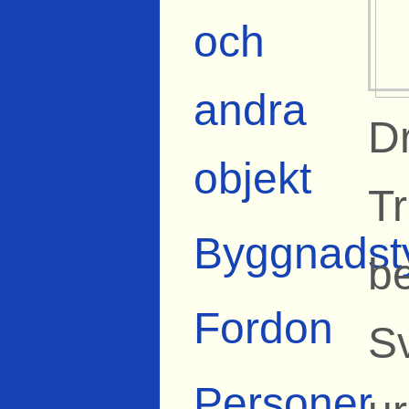
och
andra
Dr
objekt
Tr
Byggnadst
b
Fordon
S
Personer