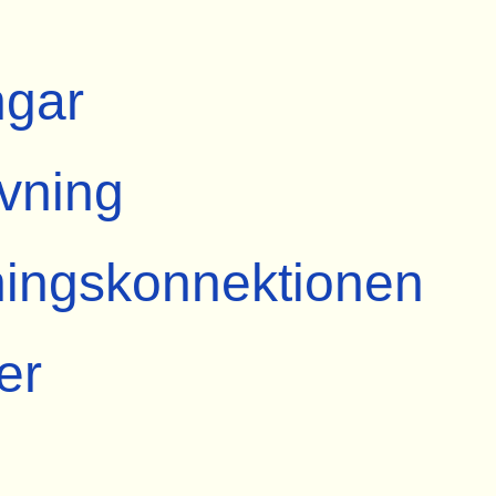
ngar
ivning
ingskonnektionen
er