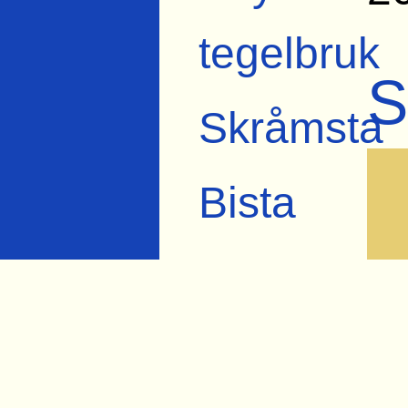
tegelbruk
S
Skråmsta
Bista
Karlslund
Lindbacka