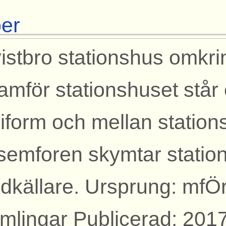
er
istbro stationshus omkri
amför stationshuset står
iform och mellan station
semforen skymtar statio
rdkällare. Ursprung: mfÖ
mlingar Publicerad: 201