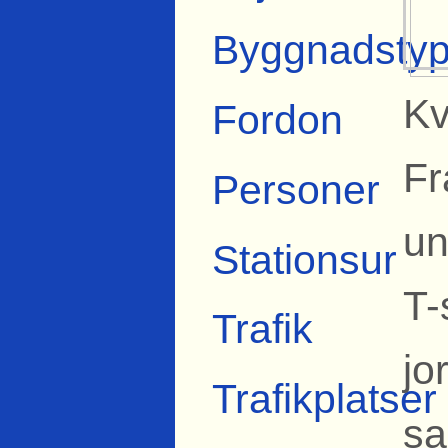
Byggnadstyp
Kv
Fordon
Fr
Personer
un
Stationsur
T-
Trafik
jo
Trafikplatser
sa