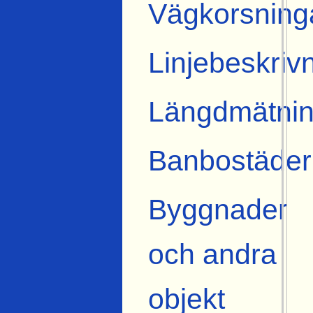
Vägkorsning
Linjebeskriv
Längdmätnin
Banbostäder
Byggnader
och andra
objekt