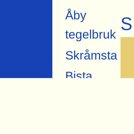
Åby
S
tegelbruk
Skråmsta
Bista
Karlslund
Lindbacka