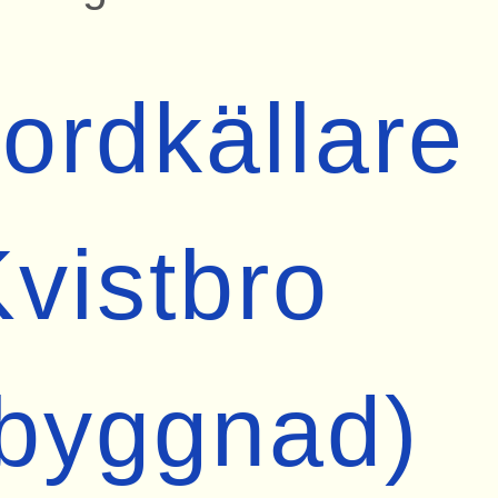
ordkällare
vistbro
(byggnad)