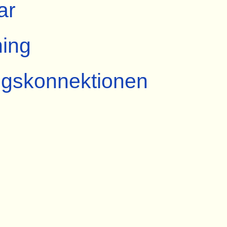
ar
ning
gskonnektionen