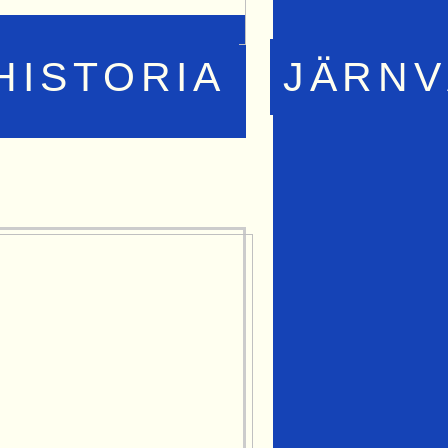
HISTORIA
JÄRN