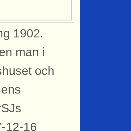
ng 1902.
 en man i
shuset och
nens
rSJs
7-12-16