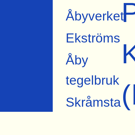
P
Åbyverket
Ekströms
K
Åby
tegelbruk
Skråmsta
Bista
En