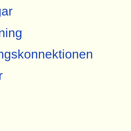
ar
ning
ngskonnektionen
r