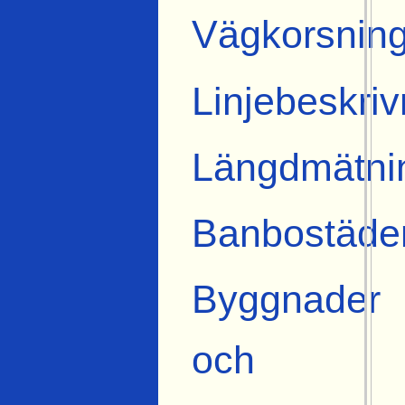
Vägkorsning
Linjebeskriv
Längdmätni
Banbostäde
Byggnader
och