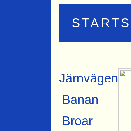
STARTS
Järnvägen
Banan
Broar