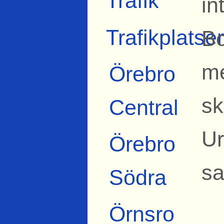
Trafik
in
Trafikplatser
Bo
me
Örebro
sk
Central
Ur
Örebro
sa
Södra
Örnsro