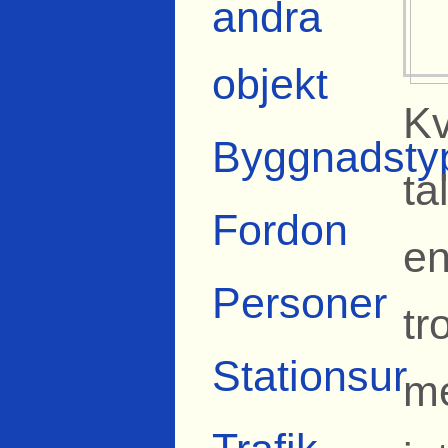
andra
objekt
Kv
Byggnadsty
ta
Fordon
en
Personer
tr
Stationsur
me