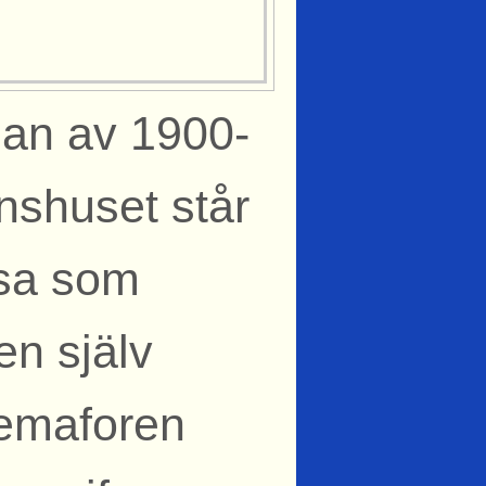
rjan av 1900-
ionshuset står
ssa som
en själv
emaforen