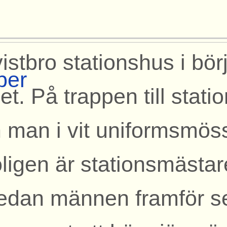
istbro stationshus i bö
per
let. På trappen till stat
 man i vit uniformsmö
oligen är stationsmästar
dan männen framför s