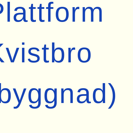
lattform
vistbro
(byggnad)
 äldre träplattform vid