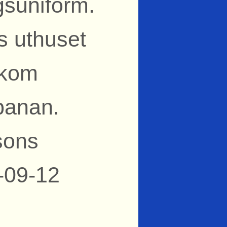
ägsuniform.
s uthuset
akom
banan.
sons
-09-12