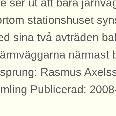
te ser ut att bära järnv
rtom stationshuset syn
d sina två avträden b
ärmväggarna närmast 
sprung: Rasmus Axels
mling Publicerad: 2008