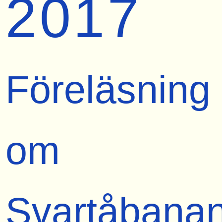
2017
Föreläsning
om
Svartåbana