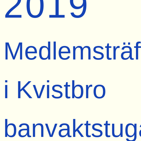
2019
Medlemsträf
i Kvistbro
banvaktstug