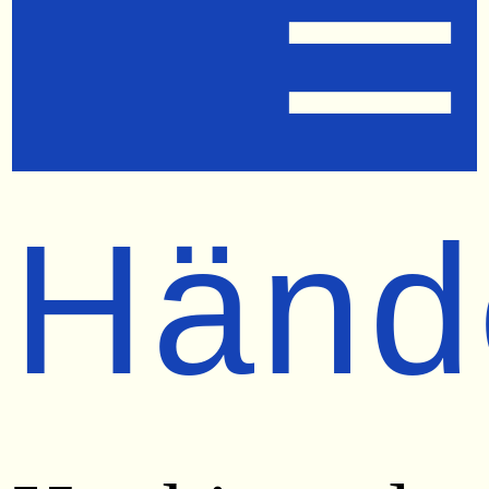
☰
Händ