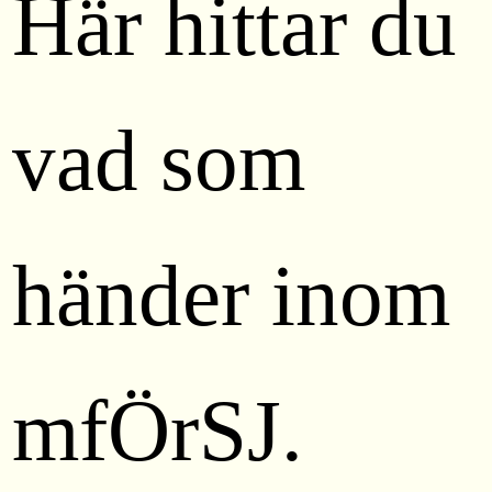
Här hittar du
vad som
händer inom
mfÖrSJ.