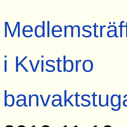
Medlemsträf
i Kvistbro
banvaktstug