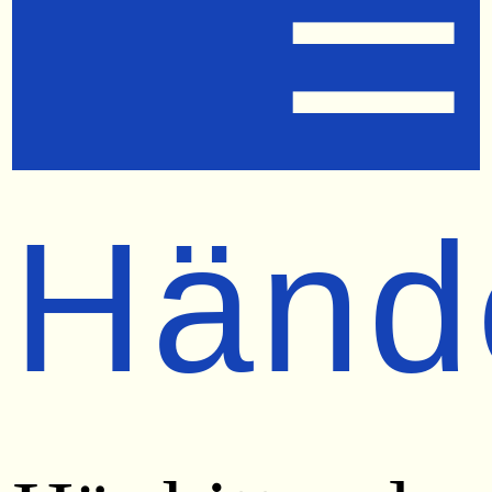
☰
Händ