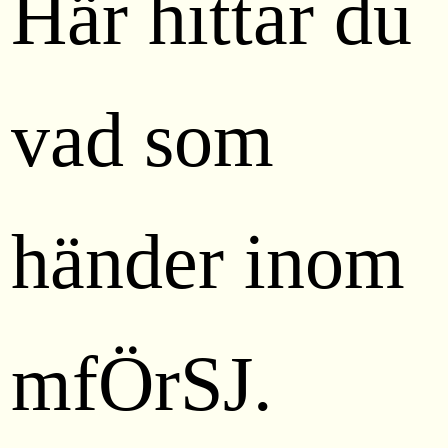
Här hittar du
vad som
händer inom
mfÖrSJ.