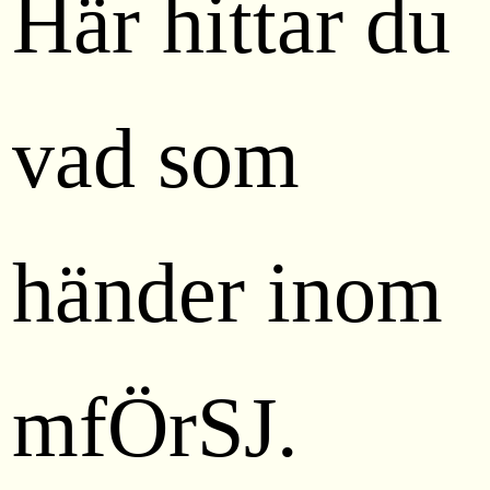
Här hittar du
vad som
händer inom
mfÖrSJ.