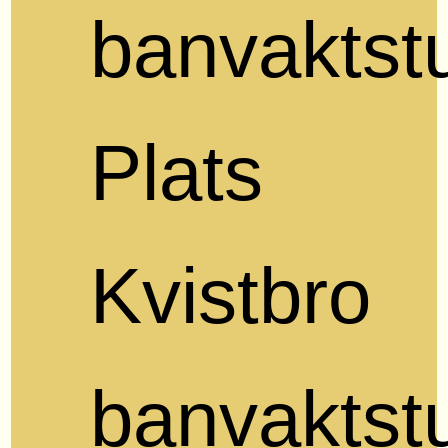
banvaktst
Plats
Kvistbro
banvaktst