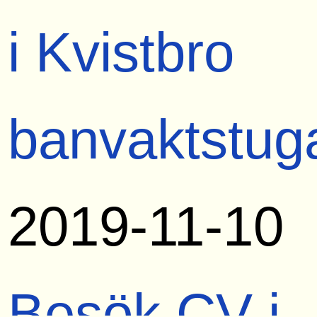
i Kvistbro
banvaktstug
2019-11-10
Besök CV i