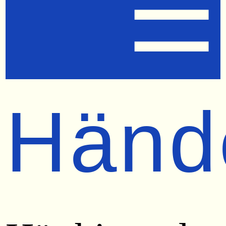
☰
Händ