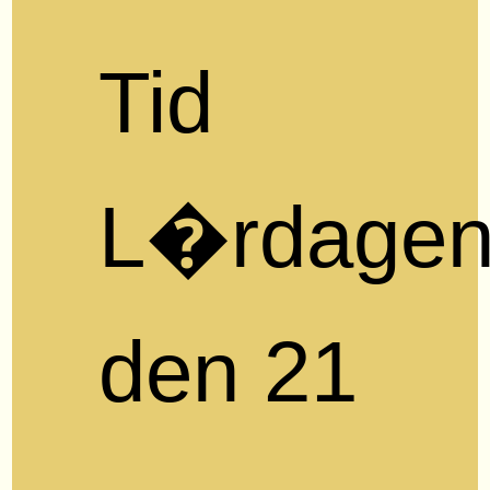
Tid
L�rdage
den 21