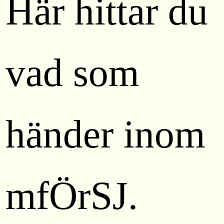
Här hittar du
vad som
händer inom
mfÖrSJ.