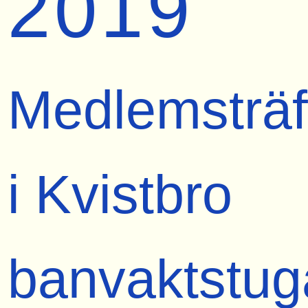
2019
Medlemsträf
i Kvistbro
banvaktstug