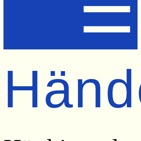
☰
Händ