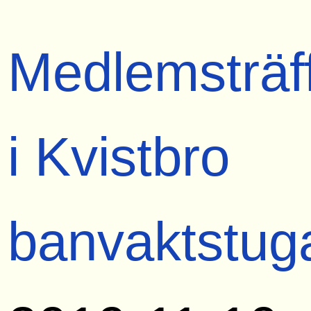
Medlemsträf
i Kvistbro
banvaktstug