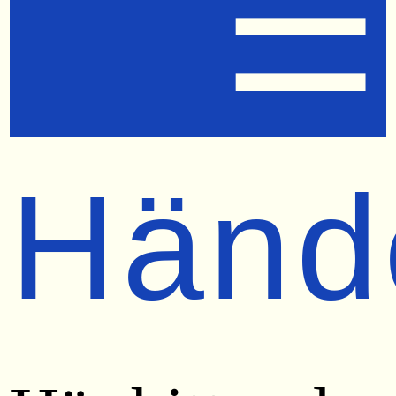
☰
Händ