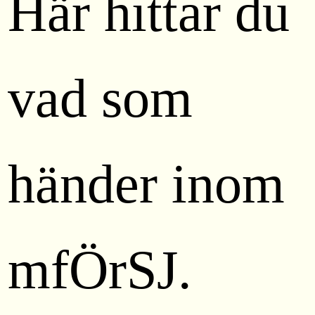
Här hittar du
vad som
händer inom
mfÖrSJ.