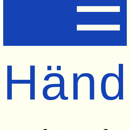
☰
Händ