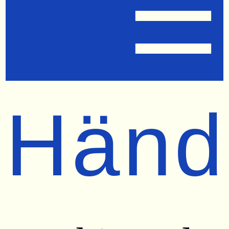
☰
Händ