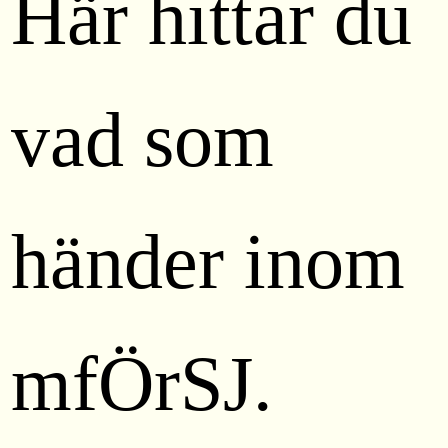
Här hittar du
vad som
händer inom
mfÖrSJ.