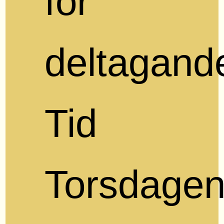
för
deltagand
Tid
Torsdage