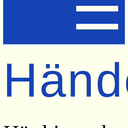
☰
Händ