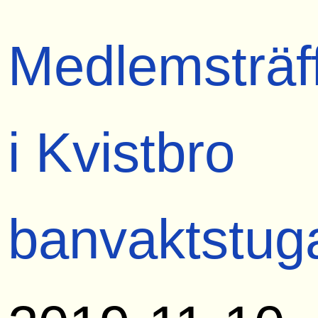
Medlemsträf
i Kvistbro
banvaktstug