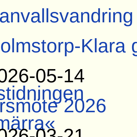
anvallsvandring
olmstorp-Klara 
026-05-14
tidningen
rsmöte 2026
märra«
026-03-21