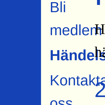
Bli
H
medlem
h
Händels
Kontakt
oss