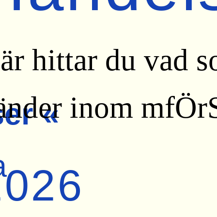
är hittar du vad 
änder inom mfÖrS
er «
a
2026