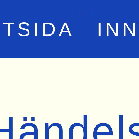
RTSIDA
IN
Händel