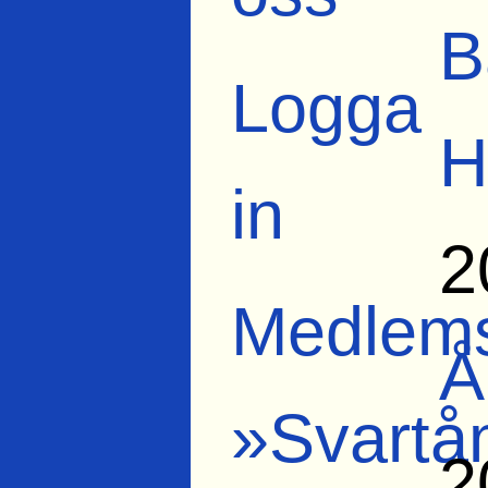
B
Logga
H
in
2
Medlems
Å
»Svartå
2