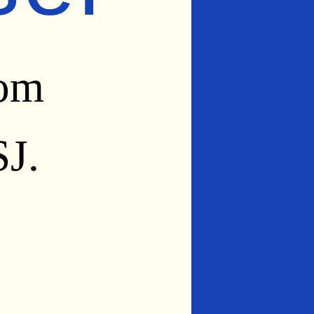
som
J.