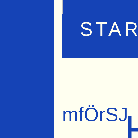
STA
mfÖrSJ