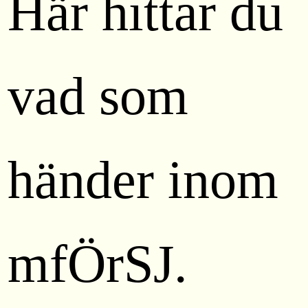
Här hittar du
vad som
händer inom
mfÖrSJ.