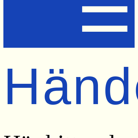
☰
Händ