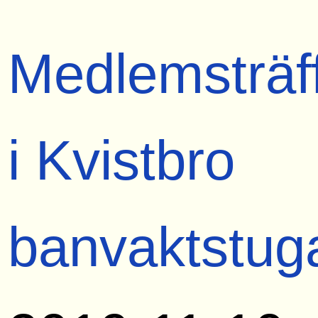
Medlemsträf
i Kvistbro
banvaktstug