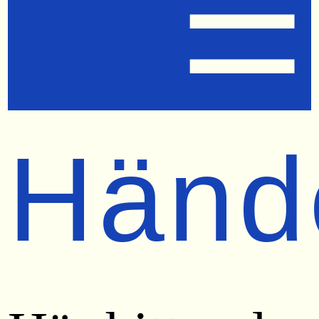
☰
Händ