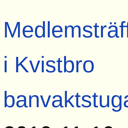
Medlemsträf
i Kvistbro
banvaktstug