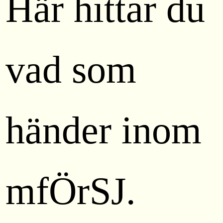
Här hittar du
vad som
händer inom
mfÖrSJ.