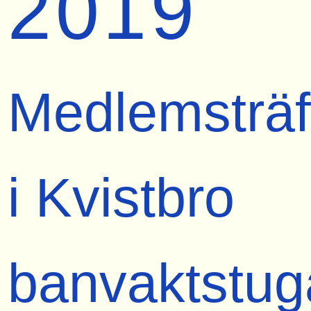
2019
Medlemsträf
i Kvistbro
banvaktstug