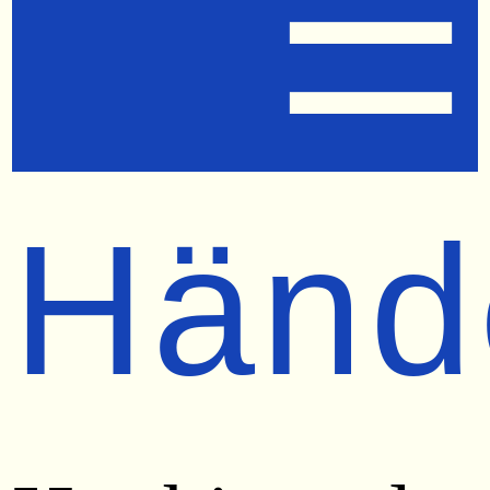
☰
Händ