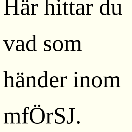
Här hittar du
vad som
händer inom
mfÖrSJ.