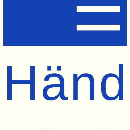
☰
Händ