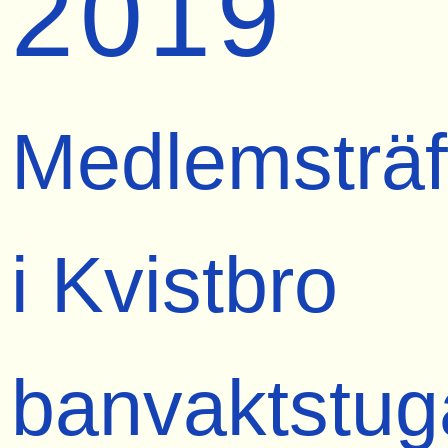
2019
Medlemsträf
i Kvistbro
banvaktstug