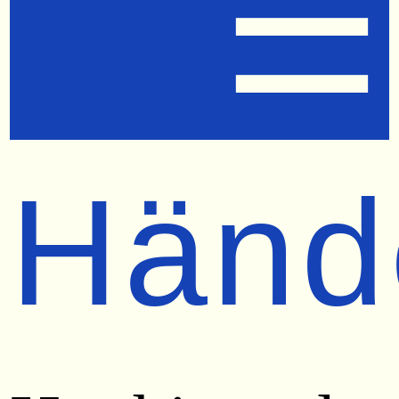
☰
Händ