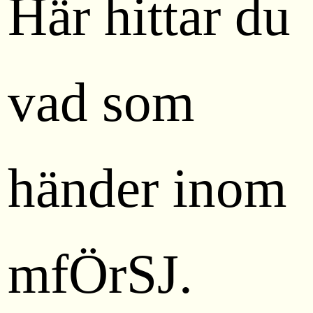
Här hittar du
vad som
händer inom
mfÖrSJ.