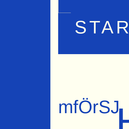
STA
mfÖrSJ