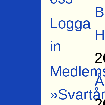
B
Logga
H
in
2
Medlems
Å
»Svartå
2