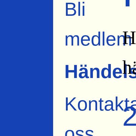
Bli
H
medlem
h
Händels
Kontakt
oss