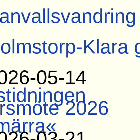
anvallsvandring
olmstorp-Klara 
026-05-14
tidningen
rsmöte 2026
märra«
026-03-21