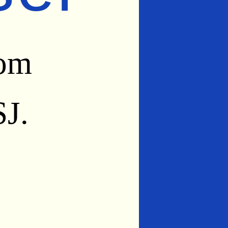
som
J.