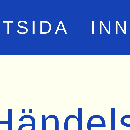
RTSIDA
IN
Händel