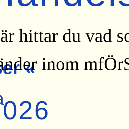
är hittar du vad 
änder inom mfÖrS
er «
a
2026