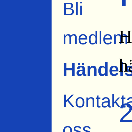
Bli
H
medlem
h
Händels
Kontakt
oss