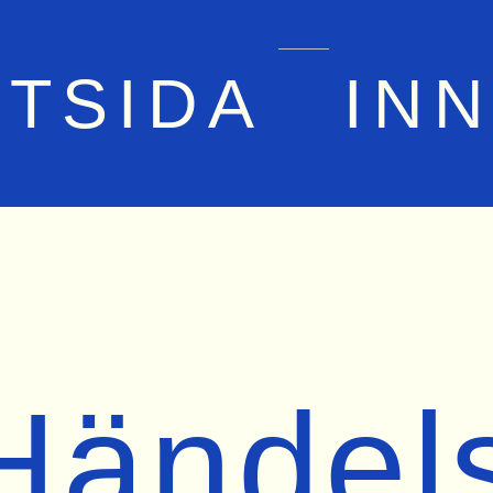
RTSIDA
IN
Händel