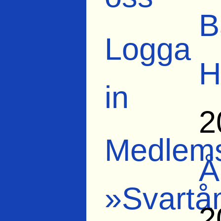
B
Logga
H
in
2
Medlems
Å
»Svartå
2