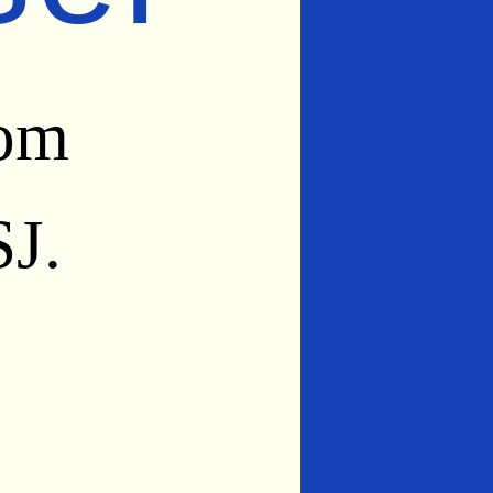
som
J.