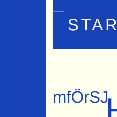
STA
mfÖrSJ