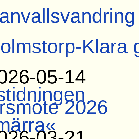
anvallsvandring
olmstorp-Klara 
026-05-14
tidningen
rsmöte 2026
märra«
026-03-21