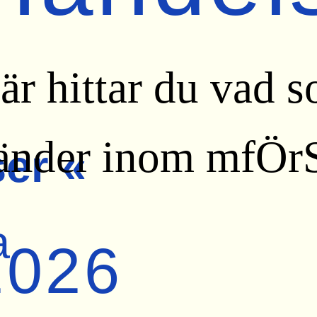
är hittar du vad 
änder inom mfÖrS
er «
a
2026