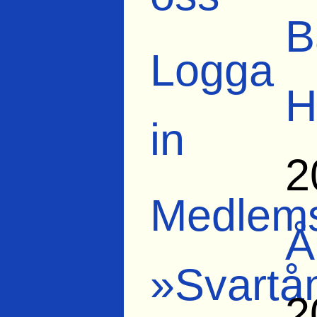
B
Logga
H
in
2
Medlems
Å
»Svartå
2