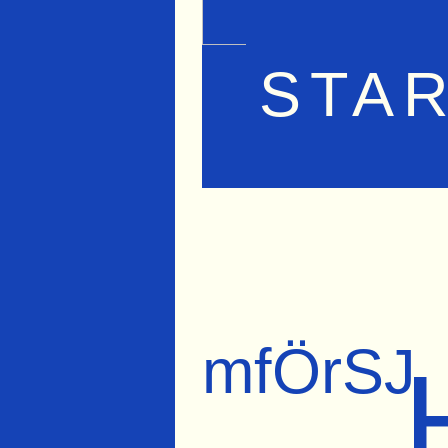
STA
mfÖrSJ