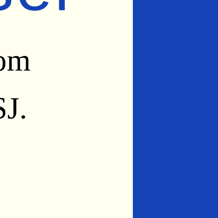
som
J.