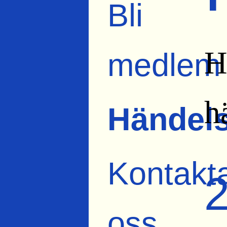
Bli
H
medlem
h
Händels
Kontakt
oss