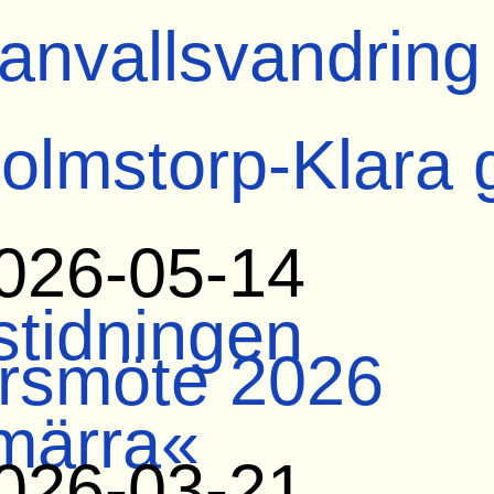
anvallsvandring
olmstorp-Klara 
026-05-14
tidningen
rsmöte 2026
märra«
026-03-21