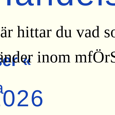
är hittar du vad 
änder inom mfÖrS
er «
a
2026