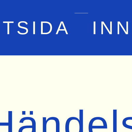
RTSIDA
IN
Händel