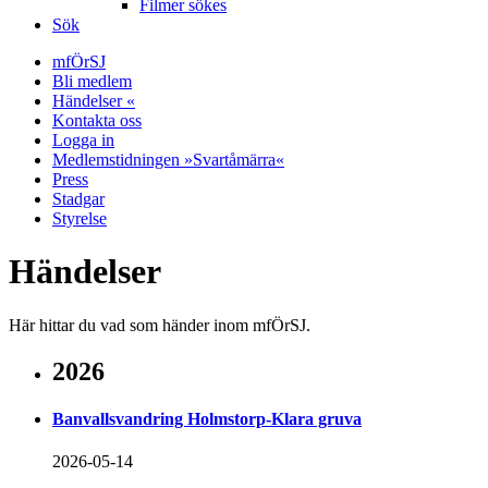
Filmer sökes
Sök
mfÖrSJ
Bli medlem
Händelser «
Kontakta oss
Logga in
Medlemstidningen »Svartåmärra«
Press
Stadgar
Styrelse
Händelser
Här hittar du vad som händer inom mfÖrSJ.
2026
Banvallsvandring Holmstorp-Klara gruva
2026-05-14