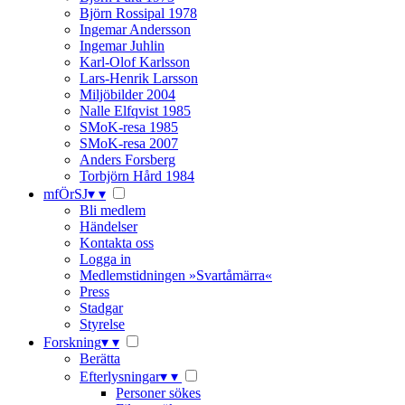
Björn Rossipal 1978
Ingemar Andersson
Ingemar Juhlin
Karl-Olof Karlsson
Lars-Henrik Larsson
Miljöbilder 2004
Nalle Elfqvist 1985
SMoK-resa 1985
SMoK-resa 2007
Anders Forsberg
Torbjörn Hård 1984
mfÖrSJ
▾
▾
Bli medlem
Händelser
Kontakta oss
Logga in
Medlemstidningen »Svartåmärra«
Press
Stadgar
Styrelse
Forskning
▾
▾
Berätta
Efterlysningar
▾
▾
Personer sökes