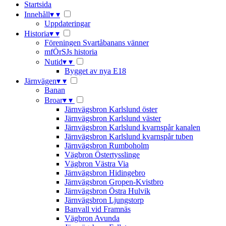
Startsida
Innehåll
▾
▾
Uppdateringar
Historia
▾
▾
Föreningen Svartåbanans vänner
mfÖrSJs historia
Nutid
▾
▾
Bygget av nya E18
Järnvägen
▾
▾
Banan
Broar
▾
▾
Järnvägsbron Karlslund öster
Järnvägsbron Karlslund väster
Järnvägsbron Karlslund kvarnspår kanalen
Järnvägsbron Karlslund kvarnspår tuben
Järnvägsbron Rumboholm
Vägbron Östertysslinge
Vägbron Västra Via
Järnvägsbron Hidingebro
Järnvägsbron Gropen-Kvistbro
Järnvägsbron Östra Hulvik
Järnvägsbron Ljungstorp
Banvall vid Framnäs
Vägbron Avunda