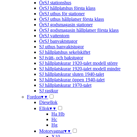
ÖrSJ stationshus
ÖrSJ hållplatshus första klass
ÖrSJ uthus för stationer
ÖrSJ uthus hållplatser första klass
ÖrSJ godsmagasin stationer
ÖrSJ godsmagasin hållplatser första klass
ÖrSJ vattentorn
ÖrSJ banvaktstugor
SJ uthus banvaktstugor
SJ hållplatshus sekelskiftet
SJ tvätt- och bakstugor
SJ hållplatskurar 1920-talet modell större
SJ hållplatskurar 1920-talet modell mindre
SJ hållplatskurar sluten 1940-talet
SJ hållplatskurar öppen 1940-talet
SJ hållplatskurar 1970-talet
SJ rastkur
Fordon
▾
▾
Diesellok
Ellok
▾
▾
Ha Hb
Hc
Hg
Motorvagnar
▾
▾
X10