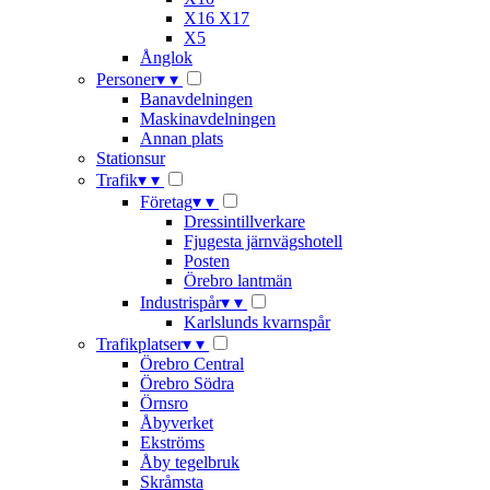
X16 X17
X5
Ånglok
Personer
▾
▾
Banavdelningen
Maskinavdelningen
Annan plats
Stationsur
Trafik
▾
▾
Företag
▾
▾
Dressintillverkare
Fjugesta järnvägshotell
Posten
Örebro lantmän
Industrispår
▾
▾
Karlslunds kvarnspår
Trafikplatser
▾
▾
Örebro Central
Örebro Södra
Örnsro
Åbyverket
Ekströms
Åby tegelbruk
Skråmsta