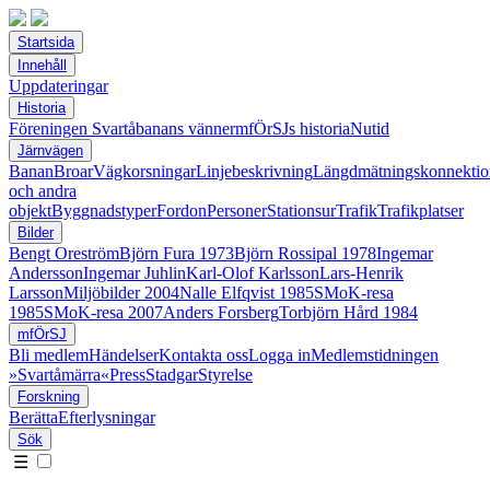
Startsida
Innehåll
Uppdateringar
Historia
Föreningen Svartåbanans vänner
mfÖrSJs historia
Nutid
Järnvägen
Banan
Broar
Vägkorsningar
Linjebeskrivning
Längdmätningskonnektio
och andra
objekt
Byggnadstyper
Fordon
Personer
Stationsur
Trafik
Trafikplatser
Bilder
Bengt Oreström
Björn Fura 1973
Björn Rossipal 1978
Ingemar
Andersson
Ingemar Juhlin
Karl-Olof Karlsson
Lars-Henrik
Larsson
Miljöbilder 2004
Nalle Elfqvist 1985
SMoK-resa
1985
SMoK-resa 2007
Anders Forsberg
Torbjörn Hård 1984
mfÖrSJ
Bli medlem
Händelser
Kontakta oss
Logga in
Medlemstidningen
»Svartåmärra«
Press
Stadgar
Styrelse
Forskning
Berätta
Efterlysningar
Sök
☰