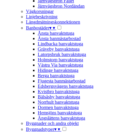
Järnvägsbron Fallet
Järnvägsbron Nordändan
Vägkorsningar
Linjebeskrivning
Längdmätningskonnektionen
Banbostäder
▾
▾
Ånsta banvaktstuga
Ånsta banmästarbostad
Lindbacka banvaktstuga
Gräveby banvaktstuga
Latorpsbruk banvaktstuga
Holmstorp banvaktstuga
Västra Via banvaktstuga
Hidinge banvaktstuga
Berga banvaktstuga
Fjugesta banmästarbostad
Edsbergsvägens banvaktstuga
Kvistbro banvaktstuga
Bälsåsby banvaktstuga
Norrhult banvaktstuga
Dormen banvaktstuga
Hemsjöns banvaktstuga
Ängslättens banvaktstuga
Byggnader och andra objekt
Byggnadstyper
▾
▾