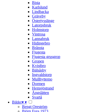
Bista
Karlslund
Lindbacka
Gräveby
Östertysslinge
Latorpsbruk
Holmstorp
Vintrosa
Lannabruk
Hidingebro
Brånsta
Fjugesta
Fjugesta grusgrop
Gropen
Kvistbro
Bälsåsby
Ingvaldstorp
Mullhyttemo
Dormen
Hemsjöstrand
Ängslätten
Svartå
Bilder
▾
▾
Bengt Oreström
Björn Fura 1973