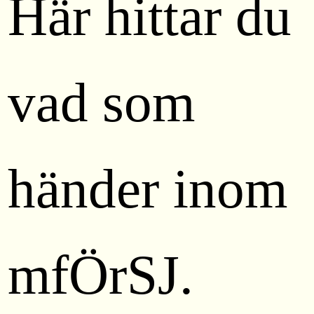
Här hittar du
vad som
händer inom
mfÖrSJ.