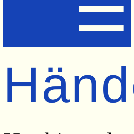
☰
Händ