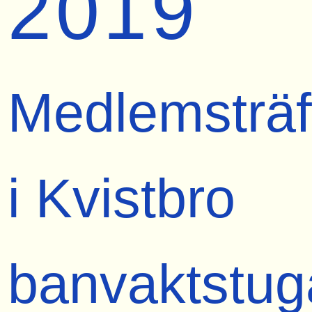
2019
Medlemsträf
i Kvistbro
banvaktstug