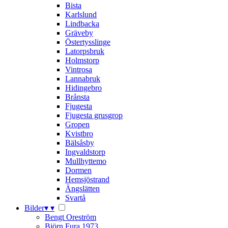
Bista
Karlslund
Lindbacka
Gräveby
Östertysslinge
Latorpsbruk
Holmstorp
Vintrosa
Lannabruk
Hidingebro
Brånsta
Fjugesta
Fjugesta grusgrop
Gropen
Kvistbro
Bälsåsby
Ingvaldstorp
Mullhyttemo
Dormen
Hemsjöstrand
Ängslätten
Svartå
Bilder
▾
▾
Bengt Oreström
Björn Fura 1973