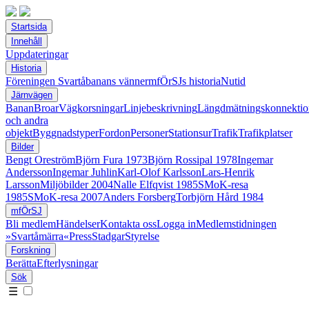
Startsida
Innehåll
Uppdateringar
Historia
Föreningen Svartåbanans vänner
mfÖrSJs historia
Nutid
Järnvägen
Banan
Broar
Vägkorsningar
Linjebeskrivning
Längdmätningskonnektio
och andra
objekt
Byggnadstyper
Fordon
Personer
Stationsur
Trafik
Trafikplatser
Bilder
Bengt Oreström
Björn Fura 1973
Björn Rossipal 1978
Ingemar
Andersson
Ingemar Juhlin
Karl-Olof Karlsson
Lars-Henrik
Larsson
Miljöbilder 2004
Nalle Elfqvist 1985
SMoK-resa
1985
SMoK-resa 2007
Anders Forsberg
Torbjörn Hård 1984
mfÖrSJ
Bli medlem
Händelser
Kontakta oss
Logga in
Medlemstidningen
»Svartåmärra«
Press
Stadgar
Styrelse
Forskning
Berätta
Efterlysningar
Sök
☰