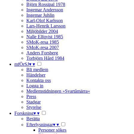
Björn Rossipal 1978
Ingemar Andersson
Ingemar Juhlin
Karl-Olof Karlsson
Lars-Henrik Larsson
Miljöbilder 2004
Nalle Elfqvist 1985
SMoK-resa 1985
SMoK-resa 2007
Anders Forsberg
Torbjörn Hård 1984
mfÖrSJ
▾
▾
Bli medlem
Händelser
Kontakta oss
Logga in
Medlemstidningen »Svartåmärra«
Press
Stadgar
Styrelse
Forskning
▾
▾
Berätta
Efterlysningar
▾
▾
Personer sökes