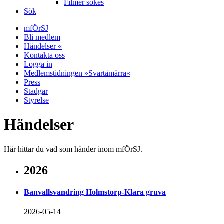
Filmer sökes
Sök
mfÖrSJ
Bli medlem
Händelser «
Kontakta oss
Logga in
Medlemstidningen »Svartåmärra«
Press
Stadgar
Styrelse
Händelser
Här hittar du vad som händer inom mfÖrSJ.
2026
Banvallsvandring Holmstorp-Klara gruva
2026-05-14