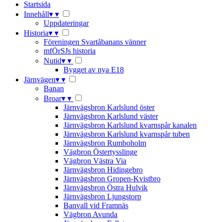
Startsida
Innehåll
▾
▾
Uppdateringar
Historia
▾
▾
Föreningen Svartåbanans vänner
mfÖrSJs historia
Nutid
▾
▾
Bygget av nya E18
Järnvägen
▾
▾
Banan
Broar
▾
▾
Järnvägsbron Karlslund öster
Järnvägsbron Karlslund väster
Järnvägsbron Karlslund kvarnspår kanalen
Järnvägsbron Karlslund kvarnspår tuben
Järnvägsbron Rumboholm
Vägbron Östertysslinge
Vägbron Västra Via
Järnvägsbron Hidingebro
Järnvägsbron Gropen-Kvistbro
Järnvägsbron Östra Hulvik
Järnvägsbron Ljungstorp
Banvall vid Framnäs
Vägbron Avunda