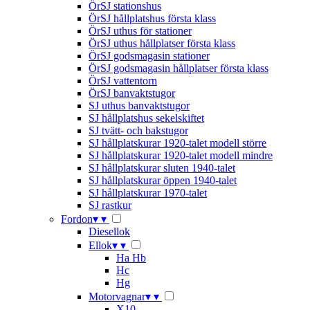
ÖrSJ stationshus
ÖrSJ hållplatshus första klass
ÖrSJ uthus för stationer
ÖrSJ uthus hållplatser första klass
ÖrSJ godsmagasin stationer
ÖrSJ godsmagasin hållplatser första klass
ÖrSJ vattentorn
ÖrSJ banvaktstugor
SJ uthus banvaktstugor
SJ hållplatshus sekelskiftet
SJ tvätt- och bakstugor
SJ hållplatskurar 1920-talet modell större
SJ hållplatskurar 1920-talet modell mindre
SJ hållplatskurar sluten 1940-talet
SJ hållplatskurar öppen 1940-talet
SJ hållplatskurar 1970-talet
SJ rastkur
Fordon
▾
▾
Diesellok
Ellok
▾
▾
Ha Hb
Hc
Hg
Motorvagnar
▾
▾
X10