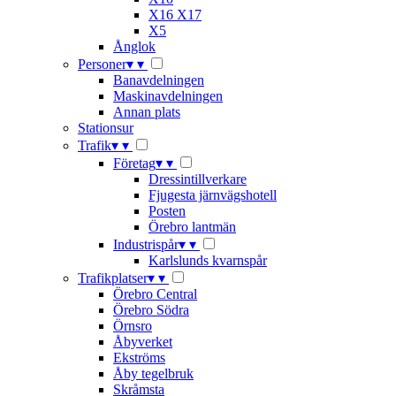
X16 X17
X5
Ånglok
Personer
▾
▾
Banavdelningen
Maskinavdelningen
Annan plats
Stationsur
Trafik
▾
▾
Företag
▾
▾
Dressintillverkare
Fjugesta järnvägshotell
Posten
Örebro lantmän
Industrispår
▾
▾
Karlslunds kvarnspår
Trafikplatser
▾
▾
Örebro Central
Örebro Södra
Örnsro
Åbyverket
Ekströms
Åby tegelbruk
Skråmsta