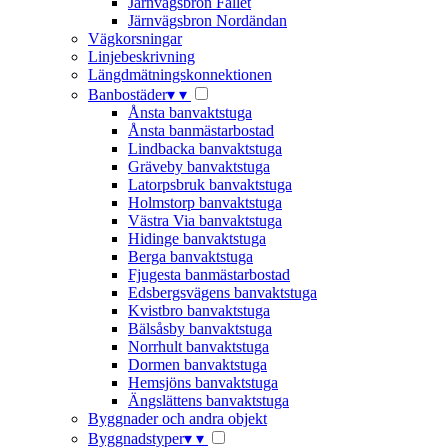
Järnvägsbron Fallet
Järnvägsbron Nordändan
Vägkorsningar
Linjebeskrivning
Längdmätningskonnektionen
Banbostäder
▾
▾
Ånsta banvaktstuga
Ånsta banmästarbostad
Lindbacka banvaktstuga
Gräveby banvaktstuga
Latorpsbruk banvaktstuga
Holmstorp banvaktstuga
Västra Via banvaktstuga
Hidinge banvaktstuga
Berga banvaktstuga
Fjugesta banmästarbostad
Edsbergsvägens banvaktstuga
Kvistbro banvaktstuga
Bälsåsby banvaktstuga
Norrhult banvaktstuga
Dormen banvaktstuga
Hemsjöns banvaktstuga
Ängslättens banvaktstuga
Byggnader och andra objekt
Byggnadstyper
▾
▾