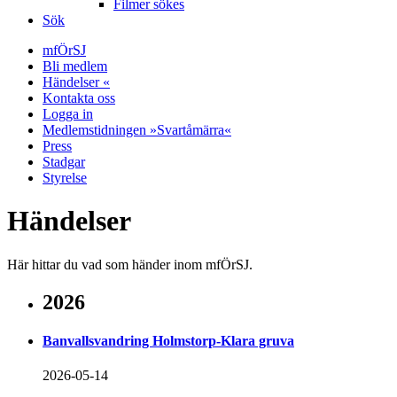
Filmer sökes
Sök
mfÖrSJ
Bli medlem
Händelser «
Kontakta oss
Logga in
Medlemstidningen »Svartåmärra«
Press
Stadgar
Styrelse
Händelser
Här hittar du vad som händer inom mfÖrSJ.
2026
Banvallsvandring Holmstorp-Klara gruva
2026-05-14