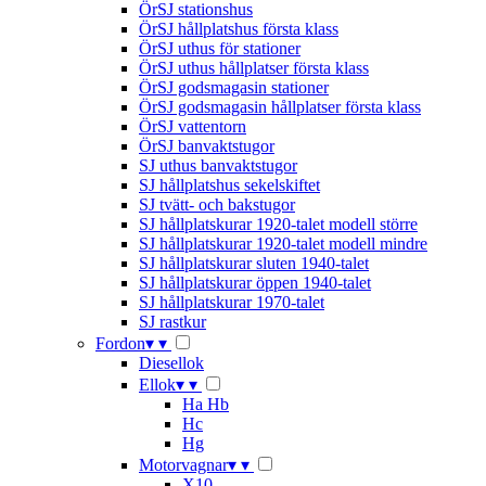
ÖrSJ stationshus
ÖrSJ hållplatshus första klass
ÖrSJ uthus för stationer
ÖrSJ uthus hållplatser första klass
ÖrSJ godsmagasin stationer
ÖrSJ godsmagasin hållplatser första klass
ÖrSJ vattentorn
ÖrSJ banvaktstugor
SJ uthus banvaktstugor
SJ hållplatshus sekelskiftet
SJ tvätt- och bakstugor
SJ hållplatskurar 1920-talet modell större
SJ hållplatskurar 1920-talet modell mindre
SJ hållplatskurar sluten 1940-talet
SJ hållplatskurar öppen 1940-talet
SJ hållplatskurar 1970-talet
SJ rastkur
Fordon
▾
▾
Diesellok
Ellok
▾
▾
Ha Hb
Hc
Hg
Motorvagnar
▾
▾
X10