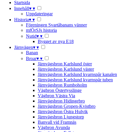
Startsida
Innehåll
▾
▾
Uppdateringar
Historia
▾
▾
Föreningen Svartåbanans vänner
mfÖrSJs historia
Nutid
▾
▾
Bygget av nya E18
Järnvägen
▾
▾
Banan
Broar
▾
▾
Järnvägsbron Karlslund öster
Järnvägsbron Karlslund väster
Järnvägsbron Karlslund kvarnspår kanalen
Järnvägsbron Karlslund kvarnspår tuben
Järnvägsbron Rumboholm
Vägbron Östertysslinge
Vägbron Västra Via
Järnvägsbron Hidingebro
Järnvägsbron Gropen-Kvistbro
Järnvägsbron Östra Hulvik
Järnvägsbron Ljungstorp
Banvall vid Framnäs
Vägbron Avunda