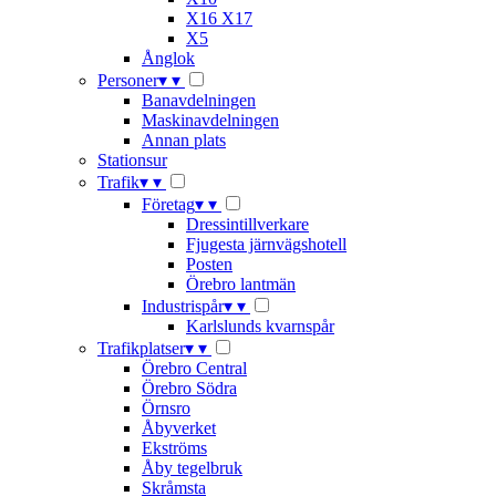
X16 X17
X5
Ånglok
Personer
▾
▾
Banavdelningen
Maskinavdelningen
Annan plats
Stationsur
Trafik
▾
▾
Företag
▾
▾
Dressintillverkare
Fjugesta järnvägshotell
Posten
Örebro lantmän
Industrispår
▾
▾
Karlslunds kvarnspår
Trafikplatser
▾
▾
Örebro Central
Örebro Södra
Örnsro
Åbyverket
Ekströms
Åby tegelbruk
Skråmsta