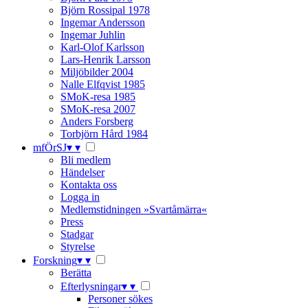
Björn Rossipal 1978
Ingemar Andersson
Ingemar Juhlin
Karl-Olof Karlsson
Lars-Henrik Larsson
Miljöbilder 2004
Nalle Elfqvist 1985
SMoK-resa 1985
SMoK-resa 2007
Anders Forsberg
Torbjörn Hård 1984
mfÖrSJ
▾
▾
Bli medlem
Händelser
Kontakta oss
Logga in
Medlemstidningen »Svartåmärra«
Press
Stadgar
Styrelse
Forskning
▾
▾
Berätta
Efterlysningar
▾
▾
Personer sökes