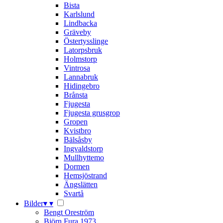
Bista
Karlslund
Lindbacka
Gräveby
Östertysslinge
Latorpsbruk
Holmstorp
Vintrosa
Lannabruk
Hidingebro
Brånsta
Fjugesta
Fjugesta grusgrop
Gropen
Kvistbro
Bälsåsby
Ingvaldstorp
Mullhyttemo
Dormen
Hemsjöstrand
Ängslätten
Svartå
Bilder
▾
▾
Bengt Oreström
Björn Fura 1973