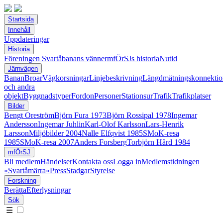
Startsida
Innehåll
Uppdateringar
Historia
Föreningen Svartåbanans vänner
mfÖrSJs historia
Nutid
Järnvägen
Banan
Broar
Vägkorsningar
Linjebeskrivning
Längdmätningskonnektio
och andra
objekt
Byggnadstyper
Fordon
Personer
Stationsur
Trafik
Trafikplatser
Bilder
Bengt Oreström
Björn Fura 1973
Björn Rossipal 1978
Ingemar
Andersson
Ingemar Juhlin
Karl-Olof Karlsson
Lars-Henrik
Larsson
Miljöbilder 2004
Nalle Elfqvist 1985
SMoK-resa
1985
SMoK-resa 2007
Anders Forsberg
Torbjörn Hård 1984
mfÖrSJ
Bli medlem
Händelser
Kontakta oss
Logga in
Medlemstidningen
»Svartåmärra«
Press
Stadgar
Styrelse
Forskning
Berätta
Efterlysningar
Sök
☰