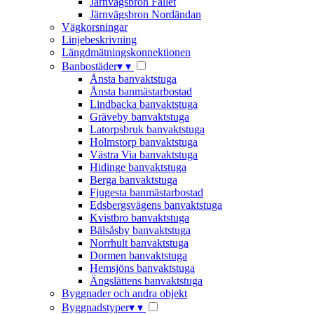
Järnvägsbron Fallet
Järnvägsbron Nordändan
Vägkorsningar
Linjebeskrivning
Längdmätningskonnektionen
Banbostäder
▾
▾
Ånsta banvaktstuga
Ånsta banmästarbostad
Lindbacka banvaktstuga
Gräveby banvaktstuga
Latorpsbruk banvaktstuga
Holmstorp banvaktstuga
Västra Via banvaktstuga
Hidinge banvaktstuga
Berga banvaktstuga
Fjugesta banmästarbostad
Edsbergsvägens banvaktstuga
Kvistbro banvaktstuga
Bälsåsby banvaktstuga
Norrhult banvaktstuga
Dormen banvaktstuga
Hemsjöns banvaktstuga
Ängslättens banvaktstuga
Byggnader och andra objekt
Byggnadstyper
▾
▾